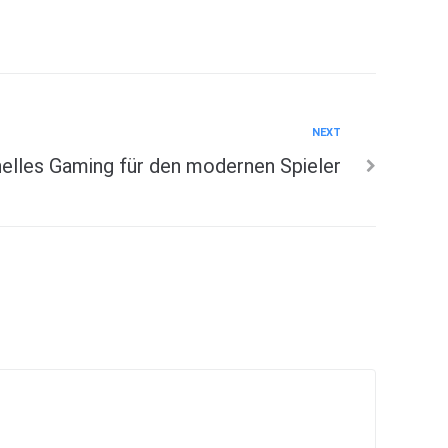
NEXT
elles Gaming für den modernen Spieler