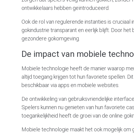
ontwikkelaars hebben geïntroduceerd.
Ook de rol van regulerende instanties is cruciaa
gokindustrie transparant en eerlijk blijft. Door 
gezondere gokomgeving.
De impact van mobiele techno
Mobiele technologie heeft de manier waarop men
altijd toegang krijgen tot hun favoriete spellen. 
beschikbaar via apps en mobiele websites.
De ontwikkeling van gebruiksvriendelijke interfac
Spelers kunnen nu genieten van hun favoriete cas
toegankelijkheid heeft de groei van de online gok
Mobiele technologie maakt het ook mogelijk om ge