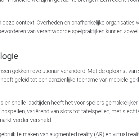
l in deze context. Overheden en onafhankelijke organisatie
het bevorderen van verantwoorde spelpraktijken kunnen zowe
logie
sen gokken revolutionair veranderd. Met de opkomst van 
Dit heeft geleid tot een aanzienlijke toename van mobiele g
es en snelle laadtijden heeft het voor spelers gemakkelijk
inospellen, variërend van slots tot tafelspellen, met slech
markt verder versneld.
bruik te maken van augmented reality (AR) en virtual real