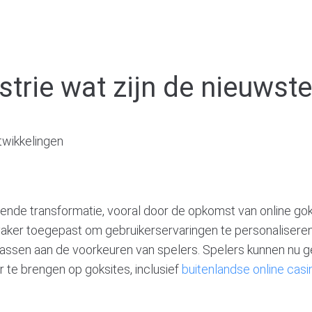
strie wat zijn de nieuwst
twikkelingen
ende transformatie, vooral door de opkomst van online go
aker toegepast om gebruikerservaringen te personaliseren. D
 passen aan de voorkeuren van spelers. Spelers kunnen nu
 te brengen op goksites, inclusief
buitenlandse online casi