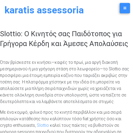
Skip
karatis assessoria
to
content
Slottio: Ο Κινητός σας Παιδότοπος για
Γρήγορα Κέρδη και Άμεσες Απολαύσεις
Όταν βρίσκεστε εν κινήσει—καφές το πρωί, μια αργή διακοπή
μεσημεριανού ή μια γρήγορη στάση στο λεωφορείο—το Slottio σας
προσφέρει μια έτοιμη εμπειρία καζίνο που ταιριάζει ακριβώς στην
τσέπη σας. Η πλατφόρμα χτίστηκε με την ιδέα ότι μπορείτε να
απολαύσετε μια πλήρη σειρά παιχνιδιών χωρίς να χρειάζεται να
κάνετε ολόκληρη συνεδρία στον υπολογιστή, ώστε να παίζετε σε
δευτερόλεπτα και να λαμβάνετε αποτελέσματα σε στιγμές.
Με ένα κομψό, φιλικό προς το κινητό περιβάλλον και μια σειρά
επιλογών κατάθεσης που καλύπτουν τόσο fiat χρήστες όσο και
crypto enthusiasts,
Slottio
καλεί τους παίκτες να βυθιστούν σε
γρήγορα sessions παιχνιδιού που διατηρούν την αδρεναλίνη σε