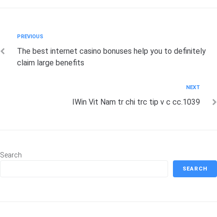
Post
Previous
PREVIOUS
The best internet casino bonuses help you to definitely
navigation
claim large benefits
Next
NEXT
IWin Vit Nam tr chi trc tip v c cc.1039
Search
SEARCH