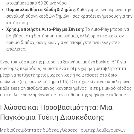
στοιχήματα από €0.20 ανά γύρο.
Παρακολουθήστε Κέρδη & Ζημίες:
Κάθε γύρος ενημερώνει την
συνολική οθόνη κερδών/ζημιών—σας κρατάει ενήμερους για την
κατάσταση.
Χρησιμοποιήστε Auto‑Play με Σύνεση:
Το Auto‑Play μπορεί να
βοηθήσει στη διατήρηση του ρυθμού, αλλά ορίστε όρια στον
αριθμό διαδοχικών γύρων για να αποφύγετε ανεξέλεγκτες
απώλειες.
Ένας τυπικός παίκτης μπορεί να ξεκινήσει με ένα bankroll €10 για
σύντομες περιόδους: γυρίστε ένα slot με χαμηλή μεταβλητότητα
μέχρι να πετύχετε τρεις μικρές νίκες ή να φτάσετε στο όριο
απώλειας (π.χ., συνολική ζημία €15). Ο στόχος είναι να ολοκληρώνει
κάθε session αισθανόμενος ικανοποιημένος—είτε με μικρό κέρδος
είτε απλώς απολαμβάνοντας την αίσθηση της γρήγορης έκβασης.
Γλώσσα και Προσβασιμότητα: Μια
Παγκόσμια Τσέπη Διασκέδασης
Με διαθεσιμότητα σε δώδεκα γλώσσες—συμπεριλαμβανομένων