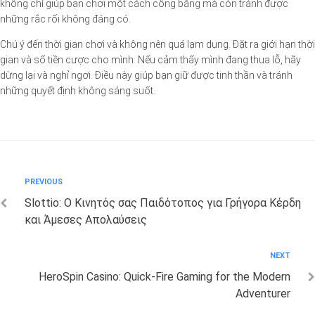
không chỉ giúp bạn chơi một cách công bằng mà còn tránh được
những rắc rối không đáng có.
Chú ý đến thời gian chơi và không nên quá lạm dụng. Đặt ra giới hạn thời
gian và số tiền cược cho mình. Nếu cảm thấy mình đang thua lỗ, hãy
dừng lại và nghỉ ngơi. Điều này giúp bạn giữ được tinh thần và tránh
những quyết định không sáng suốt.
Post
Previous
PREVIOUS
Slottio: Ο Κινητός σας Παιδότοπος για Γρήγορα Κέρδη
navigation
και Άμεσες Απολαύσεις
Next
NEXT
HeroSpin Casino: Quick‑Fire Gaming for the Modern
Adventurer