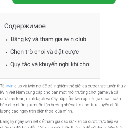
Содержимое
Đăng ký và tham gia iwin club
Chọn trò chơi và đặt cược
Quy tắc và khuyến nghị khi chơi
Tải
iwin
club và iwin net để trải nghiệm thế giới cá cược trực tuyến thú vị!
IWin Việt Nam cung cấp cho bạn một môi trường chơi game và cá
cược an toàn, minh bạch và đầy hấp dẫn. Iwin app là lựa chọn hoàn
hảo cho những ai muốn tận hưởng những trò chơi trực tuyến chất
lượng cao ngay trên điện thoại của mình.
Đăng ký ngay iwin net để tham gia các sự kiện cá cược trực tiếp và
nhận ưu đãi hấp dẫn! Với giao diện thân thiện và dễ sử dụng, IWin Việt