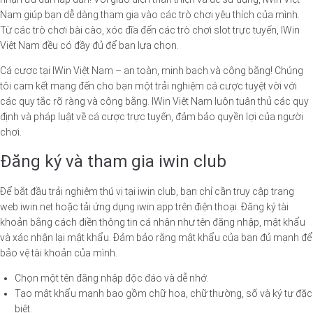
Nam giúp bạn dễ dàng tham gia vào các trò chơi yêu thích của mình.
Từ các trò chơi bài cào, xóc đĩa đến các trò chơi slot trực tuyến, IWin
Việt Nam đều có đầy đủ để bạn lựa chọn.
Cá cược tại IWin Việt Nam – an toàn, minh bạch và công bằng! Chúng
tôi cam kết mang đến cho bạn một trải nghiệm cá cược tuyệt vời với
các quy tắc rõ ràng và công bằng. IWin Việt Nam luôn tuân thủ các quy
định và pháp luật về cá cược trực tuyến, đảm bảo quyền lợi của người
chơi.
Đăng ký và tham gia iwin club
Để bắt đầu trải nghiệm thú vị tại iwin club, bạn chỉ cần truy cập trang
web iwin.net hoặc tải ứng dụng iwin app trên điện thoại. Đăng ký tài
khoản bằng cách điền thông tin cá nhân như tên đăng nhập, mật khẩu
và xác nhận lại mật khẩu. Đảm bảo rằng mật khẩu của bạn đủ mạnh để
bảo vệ tài khoản của mình.
Chọn một tên đăng nhập độc đáo và dễ nhớ.
Tạo mật khẩu mạnh bao gồm chữ hoa, chữ thường, số và ký tự đặc
biệt.