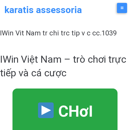
Skip
karatis assessoria
to
content
IWin Vit Nam tr chi trc tip v c cc.1039
IWin Việt Nam – trò chơi trực
tiếp và cá cược
CHơI