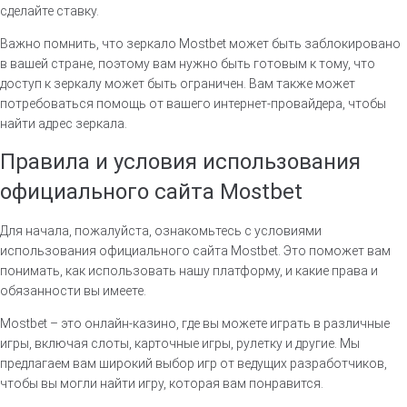
сделайте ставку.
Важно помнить, что зеркало Mostbet может быть заблокировано
в вашей стране, поэтому вам нужно быть готовым к тому, что
доступ к зеркалу может быть ограничен. Вам также может
потребоваться помощь от вашего интернет-провайдера, чтобы
найти адрес зеркала.
Правила и условия использования
официального сайта Mostbet
Для начала, пожалуйста, ознакомьтесь с условиями
использования официального сайта Mostbet. Это поможет вам
понимать, как использовать нашу платформу, и какие права и
обязанности вы имеете.
Mostbet – это онлайн-казино, где вы можете играть в различные
игры, включая слоты, карточные игры, рулетку и другие. Мы
предлагаем вам широкий выбор игр от ведущих разработчиков,
чтобы вы могли найти игру, которая вам понравится.