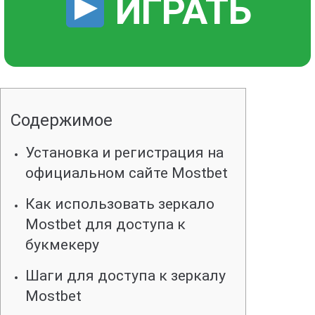
ИГРАТЬ
Содержимое
Установка и регистрация на
официальном сайте Mostbet
Как использовать зеркало
Mostbet для доступа к
букмекеру
Шаги для доступа к зеркалу
Mostbet