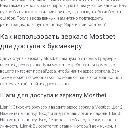
Вам также нужно выбрать пароль для вашей учетной записи. Вам
нужно быть внимательными при вводе данных, чтобы избежать
ошибок. После ввода данных, вам нужно подтвердить
регистрацию, кликнув на кнопку “Зарегистрироваться”.
Как использовать зеркало Mostbet
для доступа к букмекеру
Для доступа к зеркалу Mostbet вам нужно открыть браузер и
ввести адрес зеркала. Вам может потребоваться помощь от
вашего интернет-провайдера, чтобы найти адрес зеркала. Вам
также может потребоваться помощь от вашего операционной
системы, чтобы найти адрес зеркала.
Шаги для доступа к зеркалу Mostbet
Шаг 1: Откройте браузер и введите адрес зеркала Mostbet. Шаг 2:
Нажмите на кнопку “Вход” и введите ваш логин и пароль. Шаг 3:
Нажмите на кнопку “Вход” еще раз, чтобы подтвердить свою
личность. Шаг 4: Выберите тип ставки, который вам нужен, и