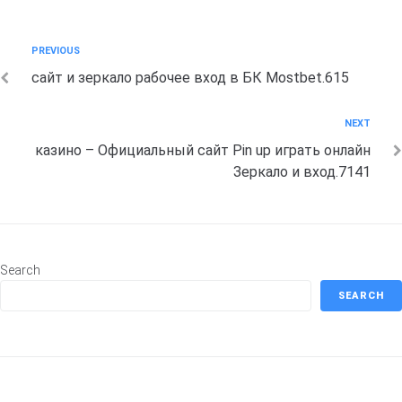
Post
Previous
PREVIOUS
сайт и зеркало рабочее вход в БК Mostbet.615
navigation
Next
NEXT
казино – Официальный сайт Pin up играть онлайн
Зеркало и вход.7141
Search
SEARCH