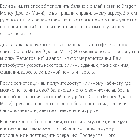
Если вы ищете способ пополнить баланс в онлайн казино Dragon
Money (Драгон Мани), то вы пришли к правильному адресу. В этом
руководстве мы рассмотрим шаги, которые помогут вам успешно
пополнить свой баланс и начать играть в этом популярном
онлайн казино.
Для начала вам нужно зарегистрироваться на официальном
сайте Dragon Money (Драгон Мани). Это можно сделать, кликнув на
кнопку “Регистрация” и заполнив форму регистрации. Вам
потребуется указать некоторые личные данные, такие как имя,
фамилия, адрес электронной почты и пароль.
После регистрации вы получите доступ к личному кабинету, где
можно пополнить свой баланс. Для этого вам нужно выбрать
способ пополнения, который вам удобен. Dragon Money (Драгон
Мани) предлагает несколько способов пополнения, включая
банковские карты, электронные деньги и другие.
Выберите способ пополнения, который вам удобен, и следуйте
инструкциям. Вам может потребоваться ввести сумму
пополнения и подтвердить операцию. После успешного