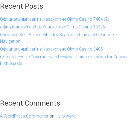
Recent Posts
Официальный сайт в Казахстане Olimp Casino.7464 (2)
официальный сайт в Казахстане Olimp Casino.10725
Choosing Best Betting Sites for Seamless Play and Clear User
Navigation
Официальный сайт в Казахстане Olimp Casino.3405
Comprehensive Coverage with Regional Insights uknews for Casino
Enthusiasts
Recent Comments
A WordPress Commenter
on
Hello world!