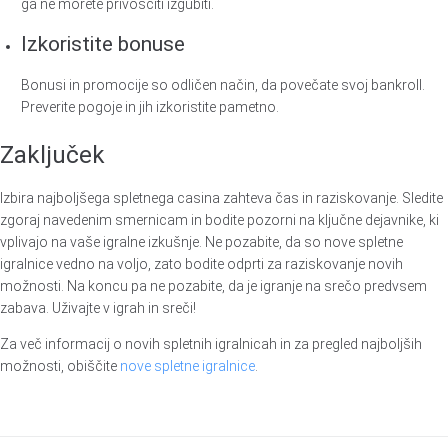
ga ne morete privoščiti izgubiti.
Izkoristite bonuse
Bonusi in promocije so odličen način, da povečate svoj bankroll.
Preverite pogoje in jih izkoristite pametno.
Zaključek
Izbira najboljšega spletnega casina zahteva čas in raziskovanje. Sledite
zgoraj navedenim smernicam in bodite pozorni na ključne dejavnike, ki
vplivajo na vaše igralne izkušnje. Ne pozabite, da so nove spletne
igralnice vedno na voljo, zato bodite odprti za raziskovanje novih
možnosti. Na koncu pa ne pozabite, da je igranje na srečo predvsem
zabava. Uživajte v igrah in sreči!
Za več informacij o novih spletnih igralnicah in za pregled najboljših
možnosti, obiščite
nove spletne igralnice
.