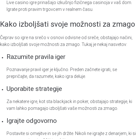
Live casino igre prinašajo izkušnjo fizičnega casinoja v vaš dom.
Igrate proti pravim trgovcem v realnem času.
Kako izboljšati svoje možnosti za zmago
Čeprav so igre na srečo v osnovi odvisne od sreče, obstajajo načini,
kako izboljšati svoje možnosti za zmago. Tukaj je nekaj nasvetov:
Razumite pravila iger
Poznavanje pravil iger je ključno. Preden začnete igrati, se
prepričajte, da razumete, kako igra deluje.
Uporabite strategije
Za nekatere igre, kot sta blackjack in poker, obstajajo strategije, ki
vam lahko pomagajo izboljšati vaše možnosti za zmago.
Igrajte odgovorno
Postavite si omejitve in se jih držite. Nikoli ne igrajte z denarjem, ki si