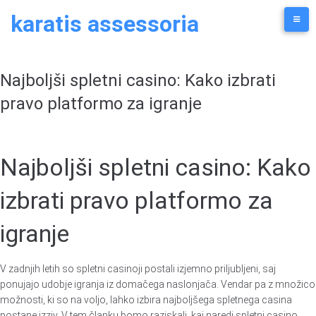
Skip
karatis assessoria
to
content
Najboljši spletni casino: Kako izbrati
pravo platformo za igranje
Najboljši spletni casino: Kako
izbrati pravo platformo za
igranje
V zadnjih letih so spletni casinoji postali izjemno priljubljeni, saj
ponujajo udobje igranja iz domačega naslonjača. Vendar pa z množico
možnosti, ki so na voljo, lahko izbira najboljšega spletnega casina
postane izziv. V tem članku bomo raziskali, kaj naredi spletni casino