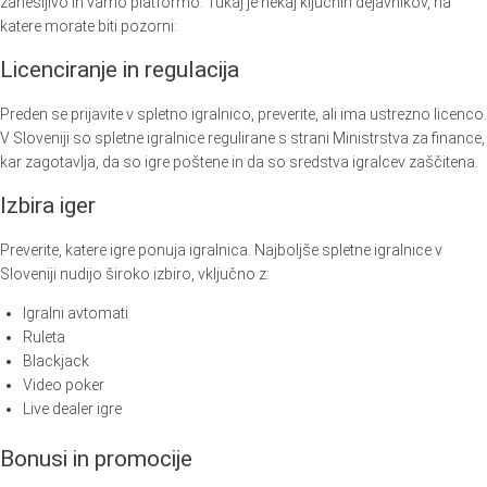
zanesljivo in varno platformo. Tukaj je nekaj ključnih dejavnikov, na
katere morate biti pozorni:
Licenciranje in regulacija
Preden se prijavite v spletno igralnico, preverite, ali ima ustrezno licenco.
V Sloveniji so spletne igralnice regulirane s strani Ministrstva za finance,
kar zagotavlja, da so igre poštene in da so sredstva igralcev zaščitena.
Izbira iger
Preverite, katere igre ponuja igralnica. Najboljše spletne igralnice v
Sloveniji nudijo široko izbiro, vključno z:
Igralni avtomati
Ruleta
Blackjack
Video poker
Live dealer igre
Bonusi in promocije