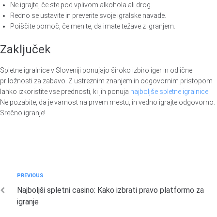
Ne igrajte, če ste pod vplivom alkohola ali drog.
Redno se ustavite in preverite svoje igralske navade.
Poiščite pomoč, če menite, da imate težave z igranjem.
Zaključek
Spletne igralnice v Sloveniji ponujajo široko izbiro iger in odlične
priložnosti za zabavo. Z ustreznim znanjem in odgovornim pristopom
lahko izkoristite vse prednosti, ki jih ponuja
najboljše spletne igralnice
.
Ne pozabite, da je varnost na prvem mestu, in vedno igrajte odgovorno.
Srečno igranje!
Post
Previous
PREVIOUS
Najboljši spletni casino: Kako izbrati pravo platformo za
navigation
igranje