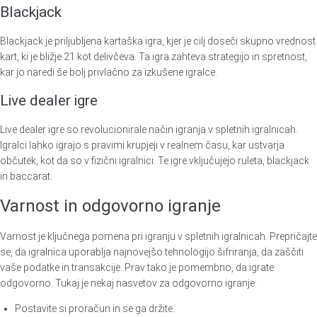
Blackjack
Blackjack je priljubljena kartaška igra, kjer je cilj doseči skupno vrednost
kart, ki je bližje 21 kot delivčeva. Ta igra zahteva strategijo in spretnost,
kar jo naredi še bolj privlačno za izkušene igralce.
Live dealer igre
Live dealer igre so revolucionirale način igranja v spletnih igralnicah.
Igralci lahko igrajo s pravimi krupjeji v realnem času, kar ustvarja
občutek, kot da so v fizični igralnici. Te igre vključujejo ruleta, blackjack
in baccarat.
Varnost in odgovorno igranje
Varnost je ključnega pomena pri igranju v spletnih igralnicah. Prepričajte
se, da igralnica uporablja najnovejšo tehnologijo šifriranja, da zaščiti
vaše podatke in transakcije. Prav tako je pomembno, da igrate
odgovorno. Tukaj je nekaj nasvetov za odgovorno igranje:
Postavite si proračun in se ga držite.