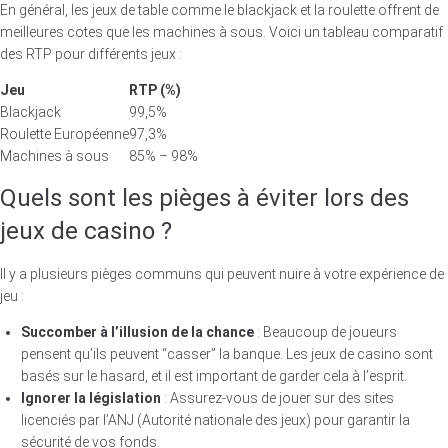
En général, les jeux de table comme le blackjack et la roulette offrent de
meilleures cotes que les machines à sous. Voici un tableau comparatif
des RTP pour différents jeux :
Jeu
RTP (%)
Blackjack
99,5%
Roulette Européenne
97,3%
Machines à sous
85% – 98%
Quels sont les pièges à éviter lors des
jeux de casino ?
Il y a plusieurs pièges communs qui peuvent nuire à votre expérience de
jeu :
Succomber à l’illusion de la chance
: Beaucoup de joueurs
pensent qu’ils peuvent “casser” la banque. Les jeux de casino sont
basés sur le hasard, et il est important de garder cela à l’esprit.
Ignorer la législation
: Assurez-vous de jouer sur des sites
licenciés par l’ANJ (Autorité nationale des jeux) pour garantir la
sécurité de vos fonds.