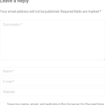
Leave a Reply
Your email address will not be published.
Required fields are marked
*
Save my name, email, and website in this browser for the next time