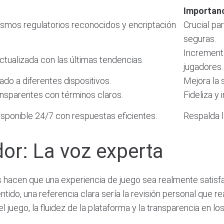
Importan
nismos regulatorios reconocidos y encriptación
Crucial pa
seguras.
Incrementa
actualizada con las últimas tendencias.
jugadores.
tado a diferentes dispositivos.
Mejora la s
ansparentes con términos claros.
Fideliza y 
isponible 24/7 con respuestas eficientes.
Respalda l
dor: La voz experta
cen que una experiencia de juego sea realmente satisfac
ntido, una referencia clara sería la revisión personal que 
 juego, la fluidez de la plataforma y la transparencia en lo