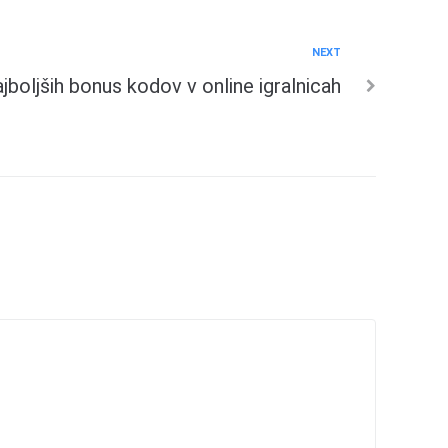
NEXT
ajboljših bonus kodov v online igralnicah