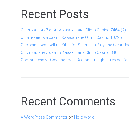
Recent Posts
Официальный сайт в Казахстане Olimp Casino.7464 (2)
официальный сайт в Казахстане Olimp Casino.10725
Choosing Best Betting Sites for Seamless Play and Clear Us
Официальный сайт в Казахстане Olimp Casino.3405
Comprehensive Coverage with Regional Insights uknews for
Recent Comments
A WordPress Commenter
on
Hello world!