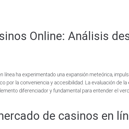
inos Online: Análisis des
uego en línea ha experimentado una expansión meteórica, imp
ico por la conveniencia y accesibilidad. La evaluación de la
elemento diferenciador y fundamental para entender el verd
mercado de casinos en lí