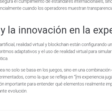
egura el cumplimiento de estándares internacionales, sino
nencialmente cuando los operadores muestran transparenc
y la innovación en la exp
rtificial, realidad virtual y blockchain están configurando u
ritmos adaptativos y el uso de realidad virtual para simular
tica.
ínea no solo se basa en los juegos, sino en una combinación
imentados, como la que se refleja en “[mi experiencia jugan
sión importante para entender qué elementos realmente im
nte evolución.