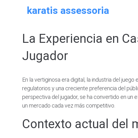
Skip
karatis assessoria
to
content
La Experiencia en Cas
Jugador
En la vertiginosa era digital, la industria del j
regulatorios y una creciente preferencia del públ
perspectiva del jugador, se ha convertido en un 
un mercado cada vez más competitivo.
Contexto actual del 