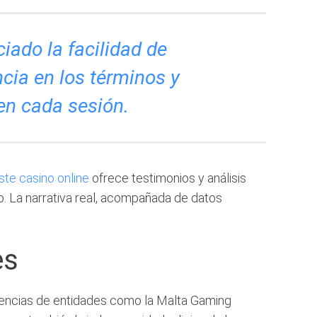
iado la facilidad de
ncia en los términos y
 en cada sesión.
ste casino online
ofrece testimonios y análisis
do. La narrativa real, acompañada de datos
es
licencias de entidades como la Malta Gaming