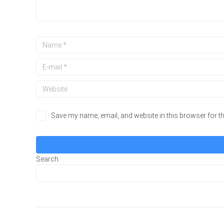
Save my name, email, and website in this browser for t
Search