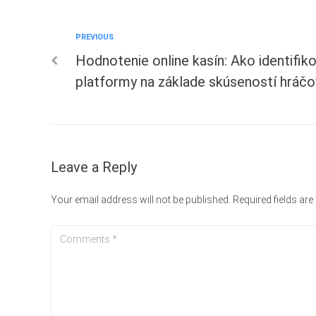
Previous
PREVIOUS
Post
Hodnotenie online kasín: Ako identifi
navigation
platformy na základe skúseností hráčo
Leave a Reply
Your email address will not be published.
Required fields ar