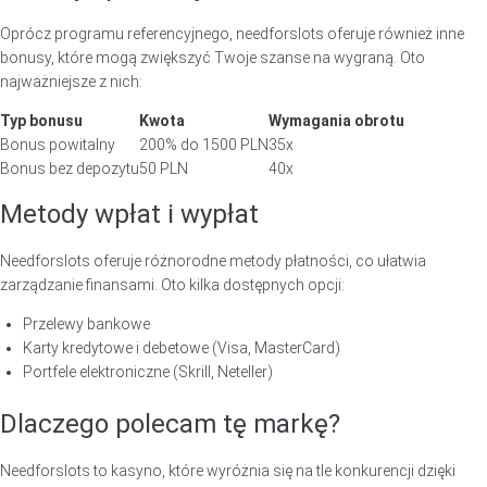
Oprócz programu referencyjnego, needforslots oferuje również inne
bonusy, które mogą zwiększyć Twoje szanse na wygraną. Oto
najważniejsze z nich:
Typ bonusu
Kwota
Wymagania obrotu
Bonus powitalny
200% do 1500 PLN
35x
Bonus bez depozytu
50 PLN
40x
Metody wpłat i wypłat
Needforslots oferuje różnorodne metody płatności, co ułatwia
zarządzanie finansami. Oto kilka dostępnych opcji:
Przelewy bankowe
Karty kredytowe i debetowe (Visa, MasterCard)
Portfele elektroniczne (Skrill, Neteller)
Dlaczego polecam tę markę?
Needforslots to kasyno, które wyróżnia się na tle konkurencji dzięki