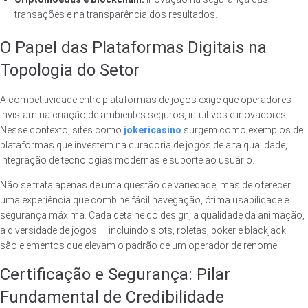
transações e na transparência dos resultados.
O Papel das Plataformas Digitais na
Topologia do Setor
A competitividade entre plataformas de jogos exige que operadores
invistam na criação de ambientes seguros, intuitivos e inovadores.
Nesse contexto, sites como
jokericasino
surgem como exemplos de
plataformas que investem na curadoria de jogos de alta qualidade,
integração de tecnologias modernas e suporte ao usuário.
Não se trata apenas de uma questão de variedade, mas de oferecer
uma experiência que combine fácil navegação, ótima usabilidade e
segurança máxima. Cada detalhe do design, a qualidade da animação,
a diversidade de jogos — incluindo slots, roletas, poker e blackjack —
são elementos que elevam o padrão de um operador de renome.
Certificação e Segurança: Pilar
Fundamental de Credibilidade