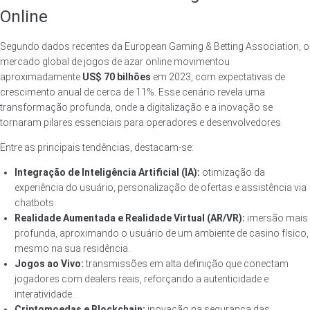
Online
Segundo dados recentes da
European Gaming & Betting Association
, o
mercado global de jogos de azar online movimentou
aproximadamente
US$ 70 bilhões
em 2023, com expectativas de
crescimento anual de cerca de 11%. Esse cenário revela uma
transformação profunda, onde a digitalização e a inovação se
tornaram pilares essenciais para operadores e desenvolvedores.
Entre as principais tendências, destacam-se:
Integração de Inteligência Artificial (IA):
otimização da
experiência do usuário, personalização de ofertas e assistência via
chatbots.
Realidade Aumentada e Realidade Virtual (AR/VR):
imersão mais
profunda, aproximando o usuário de um ambiente de casino físico,
mesmo na sua residência.
Jogos ao Vivo:
transmissões em alta definição que conectam
jogadores com dealers reais, reforçando a autenticidade e
interatividade.
Criptomoedas e Blockchain:
inovação na segurança das