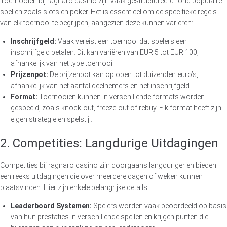
Toernooien bij ragnaro casino zijn vaak gestructureerd rond populaire
spellen zoals slots en poker. Het is essentieel om de specifieke regels
van elk toernooi te begrijpen, aangezien deze kunnen variëren:
Inschrijfgeld:
Vaak vereist een toernooi dat spelers een
inschrijfgeld betalen. Dit kan variëren van EUR 5 tot EUR 100,
afhankelijk van het type toernooi.
Prijzenpot:
De prijzenpot kan oplopen tot duizenden euro’s,
afhankelijk van het aantal deelnemers en het inschrijfgeld.
Format:
Toernooien kunnen in verschillende formats worden
gespeeld, zoals knock-out, freeze-out of rebuy. Elk format heeft zijn
eigen strategie en spelstijl.
2. Competities: Langdurige Uitdagingen
Competities bij ragnaro casino zijn doorgaans langduriger en bieden
een reeks uitdagingen die over meerdere dagen of weken kunnen
plaatsvinden. Hier zijn enkele belangrijke details:
Leaderboard Systemen:
Spelers worden vaak beoordeeld op basis
van hun prestaties in verschillende spellen en krijgen punten die