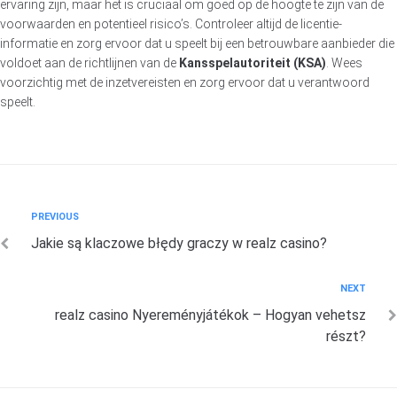
ervaring zijn, maar het is cruciaal om goed op de hoogte te zijn van de
voorwaarden en potentieel risico’s. Controleer altijd de licentie-
informatie en zorg ervoor dat u speelt bij een betrouwbare aanbieder die
voldoet aan de richtlijnen van de
Kansspelautoriteit (KSA)
. Wees
voorzichtig met de inzetvereisten en zorg ervoor dat u verantwoord
speelt.
Post
Previous
PREVIOUS
Jakie są klaсzowe błędy graczy w realz casino?
navigation
Next
NEXT
realz casino Nyereményjátékok – Hogyan vehetsz
részt?