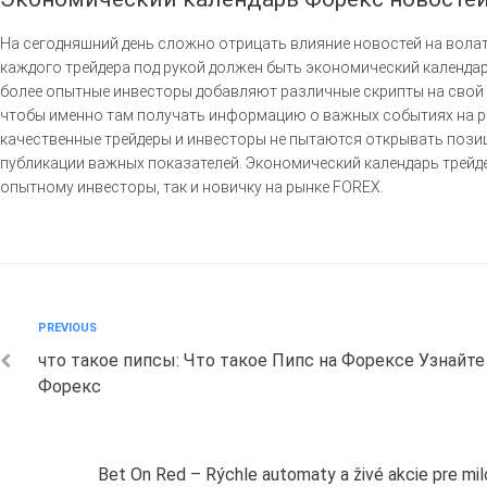
На сегодняшний день сложно отрицать влияние новостей на волат
каждого трейдера под рукой должен быть экономический календар
более опытные инвесторы добавляют различные скрипты на свой
чтобы именно там получать информацию о важных событиях на р
качественные трейдеры и инвесторы не пытаются открывать пози
публикации важных показателей. Экономический календарь трейд
опытному инвесторы, так и новичку на рынке FOREX.
Post
Previous
PREVIOUS
что такое пипсы: Что такое Пипс на Форексе Узнайте
navigation
Форекс
Next
Bet On Red – Rýchle automaty a živé akcie pre mil