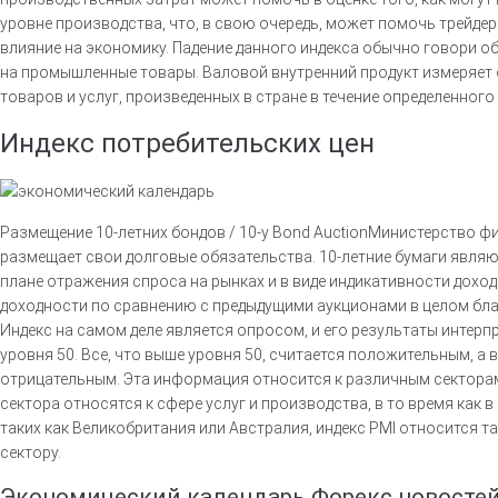
уровне производства, что, в свою очередь, может помочь трейд
влияние на экономику. Падение данного индекса обычно говори о
на промышленные товары. Валовой внутренний продукт измеряет
товаров и услуг, произведенных в стране в течение определенного
Индекс потребительских цен
Размещение 10-летних бондов / 10-y Bond AuctionМинистерство 
размещает свои долговые обязательства. 10-летние бумаги явля
плане отражения спроса на рынках и в виде индикативности дохо
доходности по сравнению с предыдущими аукционами в целом бл
Индекс на самом деле является опросом, и его результаты интерп
уровня 50. Все, что выше уровня 50, считается положительным, а в
отрицательным. Эта информация относится к различным секторам
сектора относятся к сфере услуг и производства, в то время как в
таких как Великобритания или Австралия, индекс PMI относится т
сектору.
Экономический календарь Форекс новосте