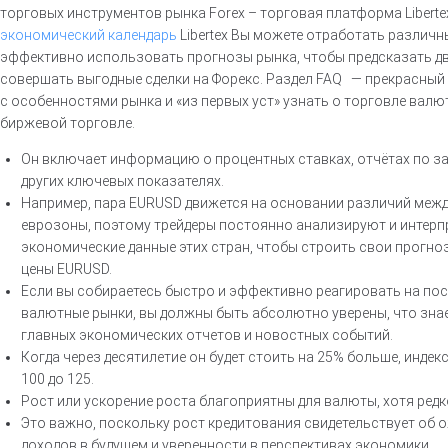
торговых инструментов рынка Forex – торговая платформа Liberte
экономический календарь
Libertex Вы можете отработать различн
эффективно использовать прогнозы рынка, чтобы предсказать д
совершать выгодные сделки на Форекс. Раздел FAQ — прекрасны
с особенностями рынка и «из первых уст» узнать о торговле валю
биржевой торговле.
Он включает информацию о процентных ставках, отчётах по з
других ключевых показателях.
Например, пара EURUSD движется на основании различий меж
еврозоны, поэтому трейдеры постоянно анализируют и интер
экономические данные этих стран, чтобы строить свои прогно
цены EURUSD.
Если вы собираетесь быстро и эффективно реагировать на п
валютные рынки, вы должны быть абсолютно уверены, что зна
главных экономических отчетов и новостных событий.
Когда через десятилетие он будет стоить на 25% больше, индек
100 до 125.
Рост или ускорение роста благоприятны для валюты, хотя редк
Это важно, поскольку рост кредитования свидетельствует об 
доходов в будущем и уверенности в перспективах экономики.