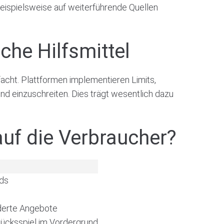
 beispielsweise auf weiterführende Quellen
che Hilfsmittel
cht. Plattformen implementieren Limits,
d einzuschreiten. Dies trägt wesentlich dazu
uf die Verbraucher?
rds
derte Angebote
ücksspiel im Vordergrund