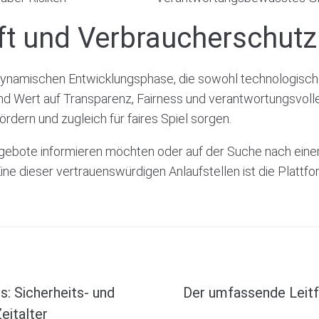
aft und Verbraucherschut
r dynamischen Entwicklungsphase, die sowohl technologisch
Wert auf Transparenz, Fairness und verantwortungsvolle
rdern und zugleich für faires Spiel sorgen.
 Angebote informieren möchten oder auf der Suche nach eine
ine dieser vertrauenswürdigen Anlaufstellen ist die Plattform
Next
s: Sicherheits- und
Der umfassende Leitf
eitalter