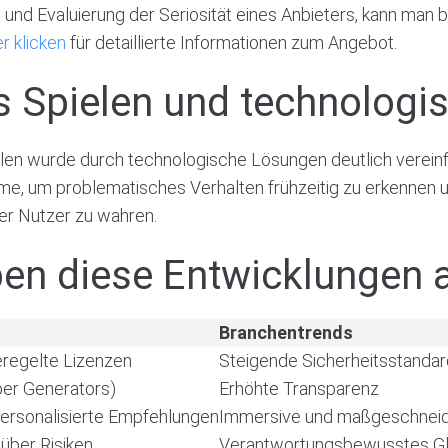
n und Evaluierung der Seriosität eines Anbieters, kann man
er klicken
für detaillierte Informationen zum Angebot.
 Spielen und technologis
en wurde durch technologische Lösungen deutlich vereinfa
, um problematisches Verhalten frühzeitig zu erkennen un
er Nutzer zu wahren.
en diese Entwicklungen a
Branchentrends
eregelte Lizenzen
Steigende Sicherheitsstanda
er Generators)
Erhöhte Transparenz
personalisierte Empfehlungen
Immersive und maßgeschnei
 über Risiken
Verantwortungsbewusstes Gl