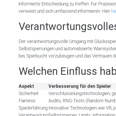
informierte Entscheidung zu treffen. Für Präzisio
verweist und sich umfassend informieren. Hier
hi
Verantwortungsvolles
Der verantwortungsvolle Umgang mit Glücksspiel
Selbstsperrungen und automatisierte Warnsysteme
bei, Spielsucht vorzubeugen und das Vertrauen d
Welchen Einfluss hab
Aspekt
Verbesserung für den Spieler
Sicherheit
Verschlüsselungstechnologien, g
Fairness
Audits, RNG-Tests (Random Numb
Spielerfahrung
Innovative Technologien wie VR, 
Verantwortung
Selbstsperren, Limits, Information