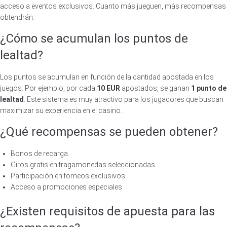
acceso a eventos exclusivos. Cuanto más jueguen, más recompensas
obtendrán.
¿Cómo se acumulan los puntos de
lealtad?
Los puntos se acumulan en función de la cantidad apostada en los
juegos. Por ejemplo, por cada
10 EUR
apostados, se ganan
1 punto de
lealtad
. Este sistema es muy atractivo para los jugadores que buscan
maximizar su experiencia en el casino.
¿Qué recompensas se pueden obtener?
Bonos de recarga.
Giros gratis en tragamonedas seleccionadas.
Participación en torneos exclusivos.
Acceso a promociones especiales.
¿Existen requisitos de apuesta para las