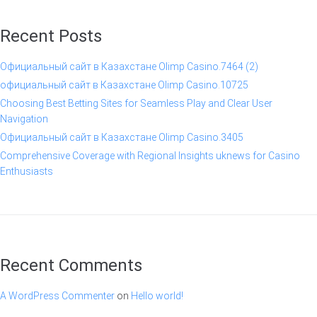
Recent Posts
Официальный сайт в Казахстане Olimp Casino.7464 (2)
официальный сайт в Казахстане Olimp Casino.10725
Choosing Best Betting Sites for Seamless Play and Clear User
Navigation
Официальный сайт в Казахстане Olimp Casino.3405
Comprehensive Coverage with Regional Insights uknews for Casino
Enthusiasts
Recent Comments
A WordPress Commenter
on
Hello world!