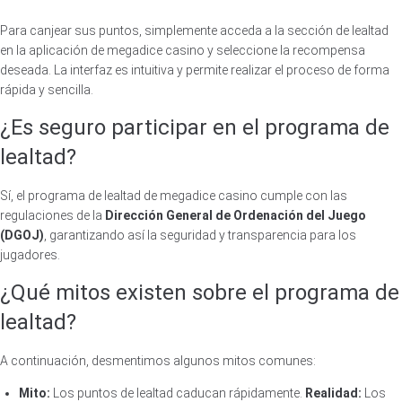
Para canjear sus puntos, simplemente acceda a la sección de lealtad
en la aplicación de megadice casino y seleccione la recompensa
deseada. La interfaz es intuitiva y permite realizar el proceso de forma
rápida y sencilla.
¿Es seguro participar en el programa de
lealtad?
Sí, el programa de lealtad de megadice casino cumple con las
regulaciones de la
Dirección General de Ordenación del Juego
(DGOJ)
, garantizando así la seguridad y transparencia para los
jugadores.
¿Qué mitos existen sobre el programa de
lealtad?
A continuación, desmentimos algunos mitos comunes:
Mito:
Los puntos de lealtad caducan rápidamente.
Realidad:
Los