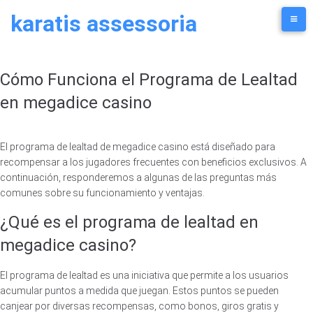
Skip
karatis assessoria
to
content
Cómo Funciona el Programa de Lealtad
en megadice casino
El programa de lealtad de megadice casino está diseñado para
recompensar a los jugadores frecuentes con beneficios exclusivos. A
continuación, responderemos a algunas de las preguntas más
comunes sobre su funcionamiento y ventajas.
¿Qué es el programa de lealtad en
megadice casino?
El programa de lealtad es una iniciativa que permite a los usuarios
acumular puntos a medida que juegan. Estos puntos se pueden
canjear por diversas recompensas, como bonos, giros gratis y