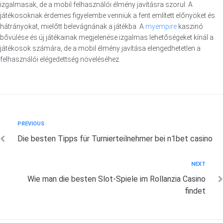
izgalmasak, de a mobil felhasználói élmény javításra szorul. A
játékosoknak érdemes figyelembe venniük a fent említett előnyöket és
hátrányokat, mielőtt belevágnának a játékba. A
myempire
kaszinó
bővülése és új játékainak megjelenése izgalmas lehetőségeket kínál a
játékosok számára, de a mobil élmény javítása elengedhetetlen a
felhasználói elégedettség növeléséhez.
Post
Previous
PREVIOUS
Die besten Tipps für Turnierteilnehmer bei n1bet casino
navigation
Next
NEXT
Wie man die besten Slot-Spiele im Rollanzia Casino
findet