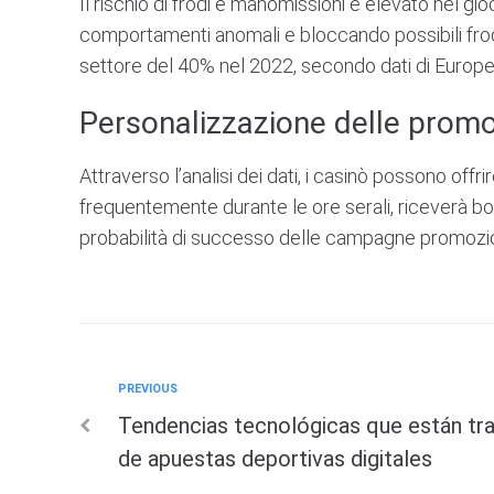
Il rischio di frodi e manomissioni è elevato nel gioc
comportamenti anomali e bloccando possibili frodi p
settore del 40% nel 2022, secondo dati di Europe
Personalizzazione delle promoz
Attraverso l’analisi dei dati, i casinò possono o
frequentemente durante le ore serali, riceverà bon
probabilità di successo delle campagne promoziona
Previous
PREVIOUS
Post
Tendencias tecnológicas que están tr
navigation
de apuestas deportivas digitales