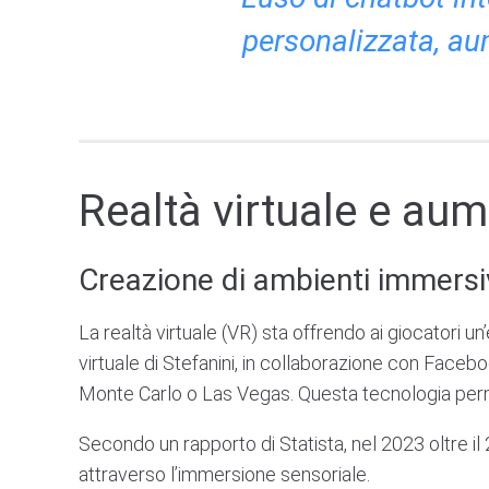
personalizzata, au
Realtà virtuale e aum
Creazione di ambienti immersi
La realtà virtuale (VR) sta offrendo ai giocatori un
virtuale di Stefanini, in collaborazione con Face
Monte Carlo o Las Vegas. Questa tecnologia perme
Secondo un rapporto di Statista, nel 2023 oltre i
attraverso l’immersione sensoriale.