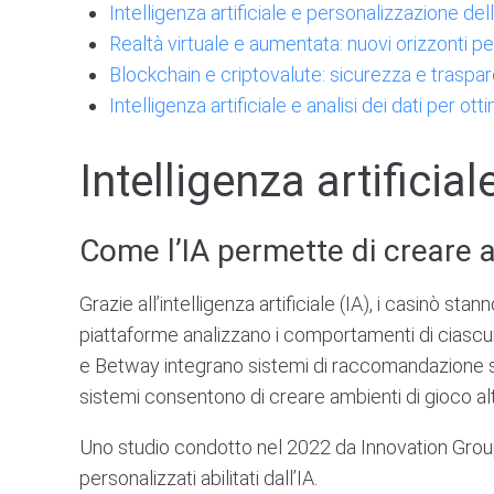
Intelligenza artificiale e personalizzazione del
Realtà virtuale e aumentata: nuovi orizzonti pe
Blockchain e criptovalute: sicurezza e traspar
Intelligenza artificiale e analisi dei dati per ott
Intelligenza artificia
Come l’IA permette di creare a
Grazie all’intelligenza artificiale (IA), i casinò st
piattaforme analizzano i comportamenti di ciasc
e Betway integrano sistemi di raccomandazione simi
sistemi consentono di creare ambienti di gioco a
Uno studio condotto nel 2022 da Innovation Group
personalizzati abilitati dall’IA.