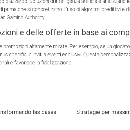
o d’azzardo. Soluzioni di intelligenza artificiale analizzano l
rima che si concretizzino. L’uso di algoritmi predittivi e d
an Gaming Authority.
ioni e delle offerte in base ai comp
ffrire promozioni altamente mirate. Per esempio, se un gioc
us specifici o inviti a eventi esclusivi. Questa personalizza
li e favorisce la fidelizzazione.
Next
ansformando las casas
Strategie per massim