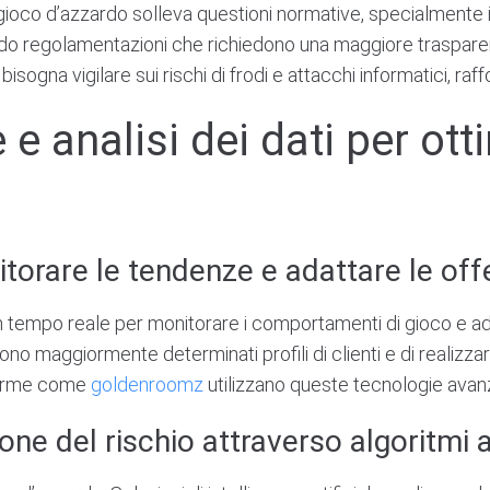
 gioco d’azzardo solleva questioni normative, specialmente i
do regolamentazioni che richiedono una maggiore trasparen
ogna vigilare sui rischi di frodi e attacchi informatici, raf
e e analisi dei dati per ott
itorare le tendenze e adattare le off
isi in tempo reale per monitorare i comportamenti di gioco 
ono maggiormente determinati profili di clienti e di realizz
aforme come
goldenroomz
utilizzano queste tecnologie avanz
one del rischio attraverso algoritmi 