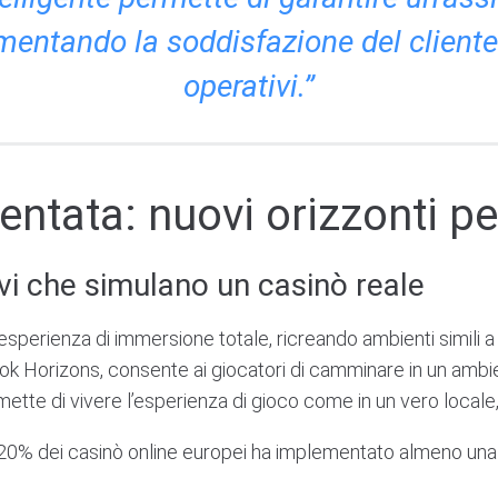
mentando la soddisfazione del cliente 
operativi.”
entata: nuovi orizzonti pe
vi che simulano un casinò reale
’esperienza di immersione totale, ricreando ambienti simili a 
book Horizons, consente ai giocatori di camminare in un amb
tte di vivere l’esperienza di gioco come in un vero locale
l 20% dei casinò online europei ha implementato almeno una 