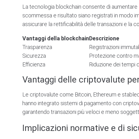
La tecnologia blockchain consente di aumentare la 
scommessa e risultato siano registrati in modo im
assicurare la rettificabilità delle transazioni e la 
Vantaggi della blockchain
Descrizione
Trasparenza
Registrazioni immutabi
Sicurezza
Protezione contro ma
Efficienza
Riduzione dei tempi 
Vantaggi delle criptovalute per
Le criptovalute come Bitcoin, Ethereum e stable
hanno integrato sistemi di pagamento con criptova
garantendo transazioni più veloci e meno soggette
Implicazioni normative e di si