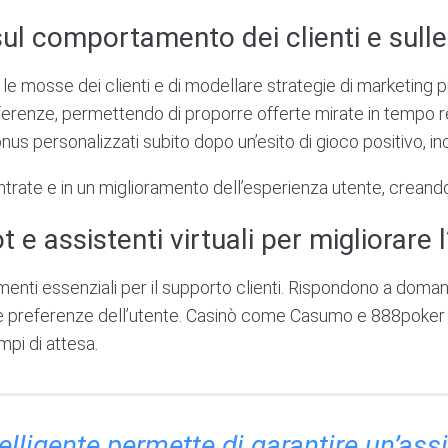
 sul comportamento dei clienti e sull
 le mosse dei clienti e di modellare strategie di marketing più
ferenze, permettendo di proporre offerte mirate in tempo r
 bonus personalizzati subito dopo un’esito di gioco positivo, i
trate e in un miglioramento dell’esperienza utente, creando u
 e assistenti virtuali per migliorare l
enti essenziali per il supporto clienti. Rispondono a doman
 alle preferenze dell’utente. Casinò come Casumo e 888poker 
mpi di attesa.
telligente permette di garantire un’a