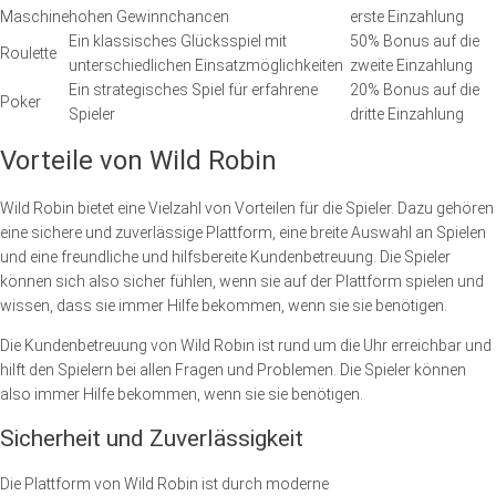
Maschine
hohen Gewinnchancen
erste Einzahlung
Ein klassisches Glücksspiel mit
50% Bonus auf die
Roulette
unterschiedlichen Einsatzmöglichkeiten
zweite Einzahlung
Ein strategisches Spiel für erfahrene
20% Bonus auf die
Poker
Spieler
dritte Einzahlung
Vorteile von Wild Robin
Wild Robin bietet eine Vielzahl von Vorteilen für die Spieler. Dazu gehören
eine sichere und zuverlässige Plattform, eine breite Auswahl an Spielen
und eine freundliche und hilfsbereite Kundenbetreuung. Die Spieler
können sich also sicher fühlen, wenn sie auf der Plattform spielen und
wissen, dass sie immer Hilfe bekommen, wenn sie sie benötigen.
Die Kundenbetreuung von Wild Robin ist rund um die Uhr erreichbar und
hilft den Spielern bei allen Fragen und Problemen. Die Spieler können
also immer Hilfe bekommen, wenn sie sie benötigen.
Sicherheit und Zuverlässigkeit
Die Plattform von Wild Robin ist durch moderne