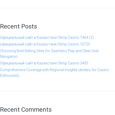
Recent Posts
Официальный сайт в Казахстане Olimp Casino.7464 (2)
официальный сайт в Казахстане Olimp Casino.10725
Choosing Best Betting Sites for Seamless Play and Clear User
Navigation
Официальный сайт в Казахстане Olimp Casino.3405
Comprehensive Coverage with Regional Insights uknews for Casino
Enthusiasts
Recent Comments