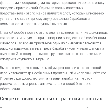
фараонами и сокровищами, которые переносят игроков в эпоху
загадок и приключений. Одним из самых известных
представителей этого жанра является слот, который мгновенно
узнается по характерному звуку вращения барабанов и
возможности сорвать крупный выигрыш.
Главной особенностью этого слота является наличие фриспинов,
которые активируются при выпадении определенной комбинации
символов. Во время фриспинов один из символов становится
расширяющимся, занимая весь барабан и увеличивая шансы на
выигрыш. Это создает атмосферу невероятного напряжения и
ожидания крупного выигрыша.
Вместе с тем, важно помнить об умеренности и ответственной
игре. Установите для себя лимит проигрышей и не превышайте его.
Играйте ради удовольствия, а не ради заработка. Не стоит
рассматривать игровые автоматы как способ быстрого
обогащения.
Секреты выигрышных стратегий в слотах