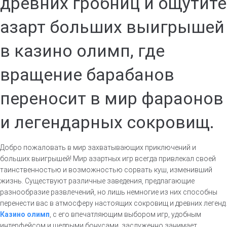
древних гробниц и ощутите
азарт больших выигрышей
в казино олимп, где
вращение барабанов
переносит в мир фараонов
и легендарных сокровищ.
Добро пожаловать в мир захватывающих приключений и
больших выигрышей! Мир азартных игр всегда привлекал своей
таинственностью и возможностью сорвать куш, изменивший
жизнь. Существуют различные заведения, предлагающие
разнообразие развлечений, но лишь немногие из них способны
перенести вас в атмосферу настоящих сокровищ и древних легенд.
Казино олимп
, с его впечатляющим выбором игр, удобным
интерфейсом и щедрыми бонусами, заслуженно занимает