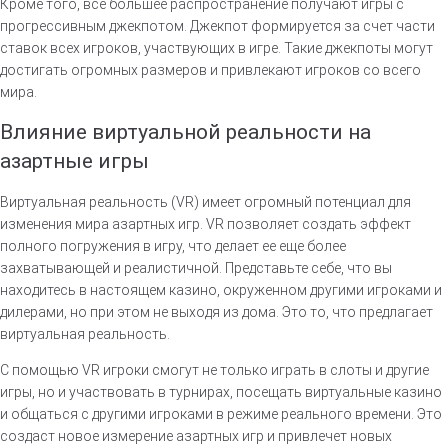
Кроме того, все большее распространение получают игры с
прогрессивным джекпотом. Джекпот формируется за счет части
ставок всех игроков, участвующих в игре. Такие джекпоты могут
достигать огромных размеров и привлекают игроков со всего
мира.
Влияние виртуальной реальности на
азартные игры
Виртуальная реальность (VR) имеет огромный потенциал для
изменения мира азартных игр. VR позволяет создать эффект
полного погружения в игру, что делает ее еще более
захватывающей и реалистичной. Представьте себе, что вы
находитесь в настоящем казино, окруженном другими игроками и
дилерами, но при этом не выходя из дома. Это то, что предлагает
виртуальная реальность.
С помощью VR игроки смогут не только играть в слоты и другие
игры, но и участвовать в турнирах, посещать виртуальные казино
и общаться с другими игроками в режиме реального времени. Это
создаст новое измерение азартных игр и привлечет новых