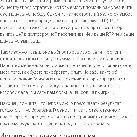
Хотя слоты являются играми, основанными на случайности,
существует ряд стратегий, которые могут помочь вам увеличить
свои шансы на победу. Одной из таких стратегий является выбор
слотов с высоким процентом возврата игроку (RTP). RTP
показывает, какую часть ставок игроки возвращают в виде
выигрышей в долгосрочной перспективе. Чем выше RTP, тем выше
шансы на выигрыш.
Также важно правильно выбирать размер ставки. Не стоит
ставить слишком большую сумму, особенно если вы новичок.
Начните с минимальной ставки и постепенно увеличивайте ее по
мере того, как будете приобретать опыт. Не забывайте об
использовании бонусных предложений, которые предлагают
онлайн-казино. Бонусы могут значительно увеличить ваш
игровой баланс и дать вам больше шансов на выигрыш.
Наконец, помните, что невозможно предсказать результат
каждого спина барабана. Главное – играть ответственно и
наслаждаться процессом. Важно воспринимать проигрыши как
неотъемлемую часть игры и не поддаваться эмоциям.
История создания и эволюция