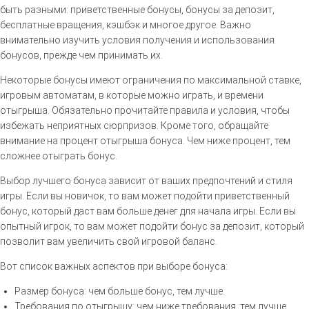
быть разными: приветственные бонусы, бонусы за депозит,
бесплатные вращения, кэшбэк и многое другое. Важно
внимательно изучить условия получения и использования
бонусов, прежде чем принимать их.
Некоторые бонусы имеют ограничения по максимальной ставке,
игровым автоматам, в которые можно играть, и времени
отыгрыша. Обязательно прочитайте правила и условия, чтобы
избежать неприятных сюрпризов. Кроме того, обращайте
внимание на процент отыгрыша бонуса. Чем ниже процент, тем
сложнее отыграть бонус.
Выбор лучшего бонуса зависит от ваших предпочтений и стиля
игры. Если вы новичок, то вам может подойти приветственный
бонус, который даст вам больше денег для начала игры. Если вы
опытный игрок, то вам может подойти бонус за депозит, который
позволит вам увеличить свой игровой баланс.
Вот список важных аспектов при выборе бонуса:
Размер бонуса: чем больше бонус, тем лучше.
Требования по отыгрышу: чем ниже требования, тем лучше.