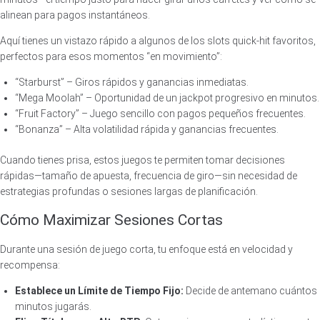
alinean para pagos instantáneos.
Aquí tienes un vistazo rápido a algunos de los slots quick‑hit favoritos,
perfectos para esos momentos “en movimiento”:
“Starburst” – Giros rápidos y ganancias inmediatas.
“Mega Moolah” – Oportunidad de un jackpot progresivo en minutos.
“Fruit Factory” – Juego sencillo con pagos pequeños frecuentes.
“Bonanza” – Alta volatilidad rápida y ganancias frecuentes.
Cuando tienes prisa, estos juegos te permiten tomar decisiones
rápidas—tamaño de apuesta, frecuencia de giro—sin necesidad de
estrategias profundas o sesiones largas de planificación.
Cómo Maximizar Sesiones Cortas
Durante una sesión de juego corta, tu enfoque está en velocidad y
recompensa:
Establece un Límite de Tiempo Fijo:
Decide de antemano cuántos
minutos jugarás.