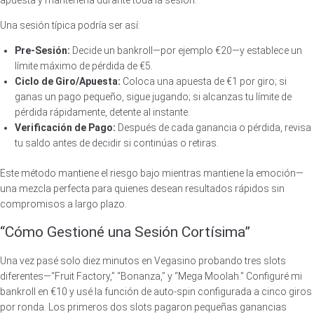
apuesta y mantenerla durante toda la sesión.
Una sesión típica podría ser así:
Pre‑Sesión:
Decide un bankroll—por ejemplo €20—y establece un
límite máximo de pérdida de €5.
Ciclo de Giro/Apuesta:
Coloca una apuesta de €1 por giro; si
ganas un pago pequeño, sigue jugando; si alcanzas tu límite de
pérdida rápidamente, detente al instante.
Verificación de Pago:
Después de cada ganancia o pérdida, revisa
tu saldo antes de decidir si continúas o retiras.
Este método mantiene el riesgo bajo mientras mantiene la emoción—
una mezcla perfecta para quienes desean resultados rápidos sin
compromisos a largo plazo.
“Cómo Gestioné una Sesión Cortísima”
Una vez pasé solo diez minutos en Vegasino probando tres slots
diferentes—“Fruit Factory,” “Bonanza,” y “Mega Moolah.” Configuré mi
bankroll en €10 y usé la función de auto‑spin configurada a cinco giros
por ronda. Los primeros dos slots pagaron pequeñas ganancias