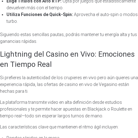
Elige Títulos con Alto RTP:
Opta por juegos que estadísticamente
devuelven más con el tiempo.
Utiliza Funciones de Quick‑Spin:
Aprovecha el auto‑spin o modos
turbo.
Siguiendo estas sencillas pautas, podrás mantener tu energía alta y tus
ganancias rápidas.
Lightning del Casino en Vivo: Emociones
en Tiempo Real
Si prefieres la autenticidad de los crupieres en vivo pero aún quieres una
experiencia rápida, las ofertas de casino en vivo de Vegasino están
hechas para ti.
La plataforma transmite video en alta definición desde estudios
profesionales y te permite hacer apuestas en Blackjack o Roulette en
tiempo real—todo sin esperar largos turnos de mano.
Las características clave que mantienen el ritmo ágil incluyen: