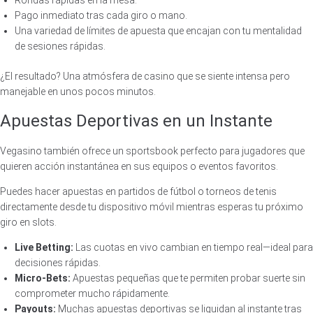
Rondas rápidas en la mesa.
Pago inmediato tras cada giro o mano.
Una variedad de límites de apuesta que encajan con tu mentalidad
de sesiones rápidas.
¿El resultado? Una atmósfera de casino que se siente intensa pero
manejable en unos pocos minutos.
Apuestas Deportivas en un Instante
Vegasino también ofrece un sportsbook perfecto para jugadores que
quieren acción instantánea en sus equipos o eventos favoritos.
Puedes hacer apuestas en partidos de fútbol o torneos de tenis
directamente desde tu dispositivo móvil mientras esperas tu próximo
giro en slots.
Live Betting:
Las cuotas en vivo cambian en tiempo real—ideal para
decisiones rápidas.
Micro‑Bets:
Apuestas pequeñas que te permiten probar suerte sin
comprometer mucho rápidamente.
Payouts:
Muchas apuestas deportivas se liquidan al instante tras