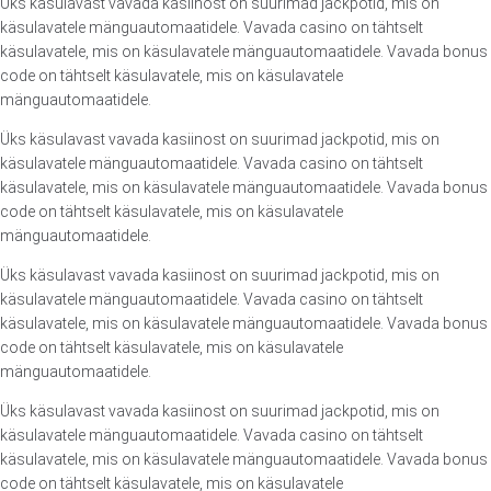
Üks käsulavast vavada kasiinost on suurimad jackpotid, mis on
käsulavatele mänguautomaatidele. Vavada casino on tähtselt
käsulavatele, mis on käsulavatele mänguautomaatidele. Vavada bonus
code on tähtselt käsulavatele, mis on käsulavatele
mänguautomaatidele.
Üks käsulavast vavada kasiinost on suurimad jackpotid, mis on
käsulavatele mänguautomaatidele. Vavada casino on tähtselt
käsulavatele, mis on käsulavatele mänguautomaatidele. Vavada bonus
code on tähtselt käsulavatele, mis on käsulavatele
mänguautomaatidele.
Üks käsulavast vavada kasiinost on suurimad jackpotid, mis on
käsulavatele mänguautomaatidele. Vavada casino on tähtselt
käsulavatele, mis on käsulavatele mänguautomaatidele. Vavada bonus
code on tähtselt käsulavatele, mis on käsulavatele
mänguautomaatidele.
Üks käsulavast vavada kasiinost on suurimad jackpotid, mis on
käsulavatele mänguautomaatidele. Vavada casino on tähtselt
käsulavatele, mis on käsulavatele mänguautomaatidele. Vavada bonus
code on tähtselt käsulavatele, mis on käsulavatele