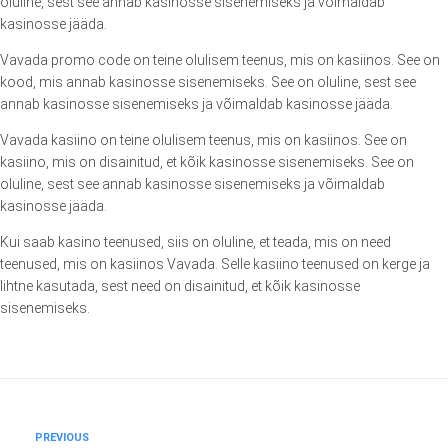
oluline, sest see annab kasinosse sisenemiseks ja võimaldab
kasinosse jääda.
Vavada promo code on teine olulisem teenus, mis on kasiinos. See on
kood, mis annab kasinosse sisenemiseks. See on oluline, sest see
annab kasinosse sisenemiseks ja võimaldab kasinosse jääda.
Vavada kasiino on teine olulisem teenus, mis on kasiinos. See on
kasiino, mis on disainitud, et kõik kasinosse sisenemiseks. See on
oluline, sest see annab kasinosse sisenemiseks ja võimaldab
kasinosse jääda.
Kui saab kasino teenused, siis on oluline, et teada, mis on need
teenused, mis on kasiinos Vavada. Selle kasiino teenused on kerge ja
lihtne kasutada, sest need on disainitud, et kõik kasinosse
sisenemiseks.
Post
Previous
PREVIOUS