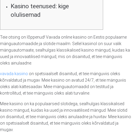
Kasino teenused: kige
olulisemad
Teie otsing on lõppenud! Vavada online kasiino on Eestis populaarne
mänguautomaadide ja slotide maailm. Sellel kasiinol on suur valik
mänguautomaate, sealhulgas klassikalised kasino mängud, kuidas ka
uued ja innovaatilised mängud, mis on disainitud, et teie mänguviis
oleks ainulaadne.
vavada kasiino
on spetsiaalselt disainitud, et teie mänguviis oleks
kõrvaldatud ja mugav. Meie kasiino on avatud 24/7, et teie mänguviis
oleks alati kättesaadav. Meie mänguautomaadid on testitud ja
kontrollitud, et teie mänguviis oleks alati turvaline.
Meie kasiino on ka populaarseid slotidega, sealhulgas klassikalised
kasino mängud, kuidas ka uued ja innovaatilised mängud. Meie slotid
on disainitud, et teie mänguviis oleks ainulaadne ja huvitav. Meie kasiino
on spetsiaalselt disainitud, et teie mänguviis oleks kõrvaldatud ja
mugav.