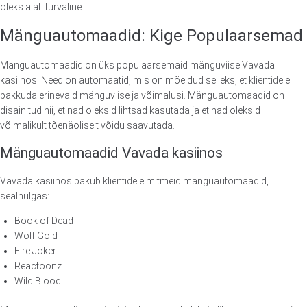
oleks alati turvaline.
Mänguautomaadid: Kige Populaarsemad
Mänguautomaadid on üks populaarsemaid mänguviise Vavada
kasiinos. Need on automaatid, mis on mõeldud selleks, et klientidele
pakkuda erinevaid mänguviise ja võimalusi. Mänguautomaadid on
disainitud nii, et nad oleksid lihtsad kasutada ja et nad oleksid
võimalikult tõenäoliselt võidu saavutada.
Mänguautomaadid Vavada kasiinos
Vavada kasiinos pakub klientidele mitmeid mänguautomaadid,
sealhulgas:
Book of Dead
Wolf Gold
Fire Joker
Reactoonz
Wild Blood