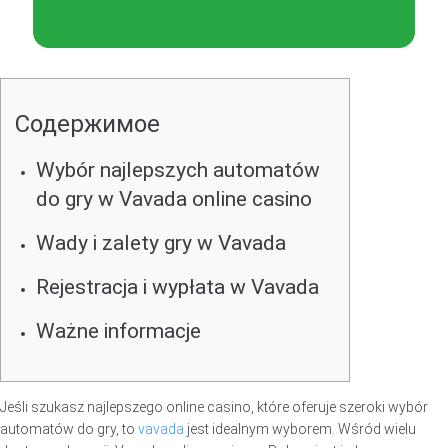
Содержимое
Wybór najlepszych automatów
do gry w Vavada online casino
Wady i zalety gry w Vavada
Rejestracja i wypłata w Vavada
Ważne informacje
Jeśli szukasz najlepszego online casino, które oferuje szeroki wybór
automatów do gry, to
vavada
jest idealnym wyborem. Wśród wielu