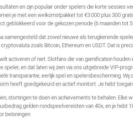
ltaten en zijn populair onder spelers die korte sessies ve
omen je met een welkomstpakket tot €3.000 plus 300 gratis s
irect geblokkeerd voor de gekozen periode (6 maanden tot 5 
 samengesteld dat zowel nieuwe als terugkerende spelers 
ryptovaluta zoals Bitcoin, Ethereum en USDT. Dat is precie
 wilt activeren of niet. Slotfans die van gamification houden
e speler, en dat laten wij zien via ons uitgebreide VIP-prog
ciële transparantie, eerlijk spel en spelersbescherming. W
orm heeft goedgekeurd en actief monitort. Je hebt toegang 
oien, stortingen te doen en achievements te behalen. Elke w
 bonusbedrag gelden rondspeelvereisten van 40x, en je hebt 
or beloningen.