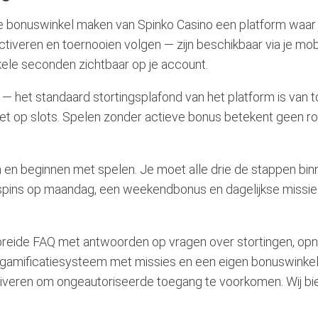
e bonuswinkel maken van Spinko Casino een platform waar j
tiveren en toernooien volgen — zijn beschikbaar via je mob
kele seconden zichtbaar op je account.
— het standaard stortingsplafond van het platform is van t
t op slots. Spelen zonder actieve bonus betekent geen ron
oen en beginnen met spelen. Je moet alle drie de stappen bin
is spins op maandag, een weekendbonus en dagelijkse missi
reide FAQ met antwoorden op vragen over stortingen, opna
en gamificatiesysteem met missies en een eigen bonuswink
 activeren om ongeautoriseerde toegang te voorkomen. Wij 