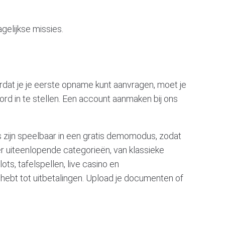
gelijkse missies.
oordat je je eerste opname kunt aanvragen, moet je
rd in te stellen. Een account aanmaken bij ons
s zijn speelbaar in een gratis demomodus, zodat
ver uiteenlopende categorieën, van klassieke
ts, tafelspellen, live casino en
hebt tot uitbetalingen. Upload je documenten of