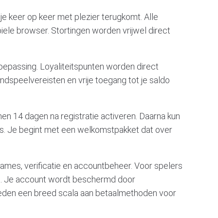
e keer op keer met plezier terugkomt. Alle
iele browser. Stortingen worden vrijwel direct
oepassing. Loyaliteitspunten worden direct
dspeelvereisten en vrije toegang tot je saldo
nen 14 dagen na registratie activeren. Daarna kun
es. Je begint met een welkomstpakket dat over
mes, verificatie en accountbeheer. Voor spelers
el. Je account wordt beschermd door
bieden een breed scala aan betaalmethoden voor