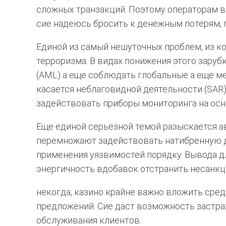
сложных транзакций. Поэтому операторам в
сие надеюсь бросить к денежным потерям, 
Единой из самый нешуточных проблем, из к
терроризма. В видах понижения этого зару
(AML) а еще соблюдать глобальные а еще м
касается неблаговидной деятельности (SAR
задействовать приборы мониторинга на осн
Еще единой серьёзной темой разыскается а
перемножают задействовать натибренную да
применения уязвимостей порядку. Вывода дл
энергичность вдобавок отстранить несанк
некогда, казино крайне важно вложить сре
предложений. Сие даст возможность застра
обслуживания клиентов.