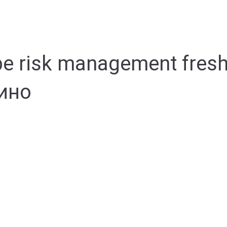
е risk management fresh
ино