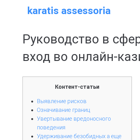
Skip
karatis assessoria
to
content
Руководство в сфер
вход во онлайн-каз
Контент-статьи
Выявление рисков
Означивание границ
Увертывание вредоносного
поведения
Удерживание безобидных а еще