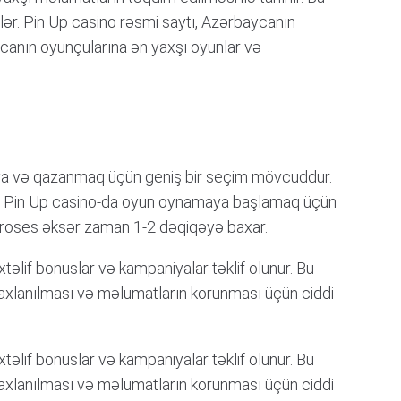
ər. Pin Up casino rəsmi saytı, Azərbaycanın
ycanın oyunçularına ən yaxşı oyunlar və
aya və qazanmaq üçün geniş bir seçim mövcuddur.
bilər. Pin Up casino-da oyun oynamaya başlamaq üçün
u proses əksər zaman 1-2 dəqiqəyə baxar.
lif bonuslar və kampaniyalar təklif olunur. Bu
axlanılması və məlumatların korunması üçün ciddi
lif bonuslar və kampaniyalar təklif olunur. Bu
axlanılması və məlumatların korunması üçün ciddi