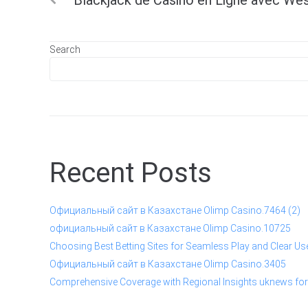
Blackjack de Casino en Ligne avec We
navigation
Search
Recent Posts
Официальный сайт в Казахстане Olimp Casino.7464 (2)
официальный сайт в Казахстане Olimp Casino.10725
Choosing Best Betting Sites for Seamless Play and Clear Us
Официальный сайт в Казахстане Olimp Casino.3405
Comprehensive Coverage with Regional Insights uknews for