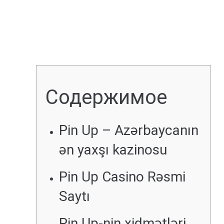
Содержимое
Pin Up – Azərbaycanın
ən yaxşı kazinosu
Pin Up Casino Rəsmi
Saytı
Pin Up-nin xidmətləri