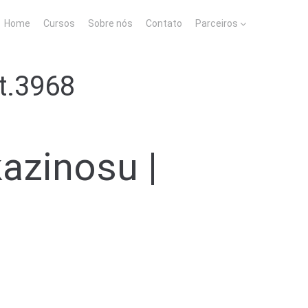
Home
Cursos
Sobre nós
Contato
Parceiros
t.3968
azinosu |