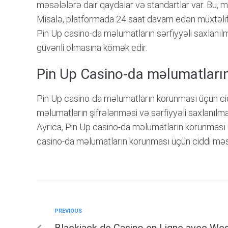
məsələlərə dair qaydalar və standartlar var. Bu, 
Misalə, platformada 24 saat davam edən müxtəlif 
Pin Up casino-da məlumatların sərfiyyəli saxlanıl
güvənli olmasına kömək edir.
Pin Up Casino-da məlumatları
Pin Up casino-da məlumatların korunması üçün cid
məlumatların şifrələnməsi və sərfiyyəli saxlanılm
Ayrıca, Pin Up casino-da məlumatların korunması ü
casino-da məlumatların korunması üçün ciddi məsəl
Previous
PREVIOUS
Post