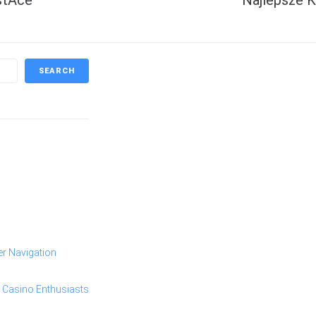
stAce
Najlepsze K
SEARCH
er Navigation
 Casino Enthusiasts