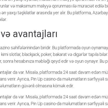
unlar və maksimum maliyyə qorunması ilə müraciət edilə bil
 yaxşı təşkilatlar arasında yer alır. Bu platforma, Azərba
lər.
və avantajları
azino səhifələrinindən biridir. Bu platformada oyun oynam
, kimi slotlar, blackjack, poker, bakarat və digərlər tapıla 
edir, sonra hesabınıza məbləği qeyd edir və oyun oynayır. B
ajlar da var. Misalə, platformada 24 saat davam edən müxtə
 verir. Ayrıca, Pin Up casino-da məlumatların sərfiyyəli s
məlumatların güvənli olmasına kömək edir.
ajlar da var. Misalə, platformada 24 saat davam edən müxtə
 verir. Ayrıca, Pin Up casino-da məlumatların sərfiyyəli s