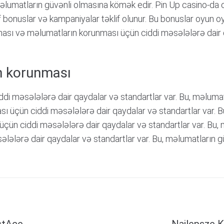
məlumatların güvənli olmasına kömək edir. Pin Up casino-da
bonuslar və kampaniyalar təklif olunur. Bu bonuslar oyun o
ması və məlumatların korunması üçün ciddi məsələlərə dair q
n korunması
di məsələlərə dair qaydalar və standartlar var. Bu, məluma
ası üçün ciddi məsələlərə dair qaydalar və standartlar var. 
çün ciddi məsələlərə dair qaydalar və standartlar var. Bu,
ələrə dair qaydalar və standartlar var. Bu, məlumatların g
Next