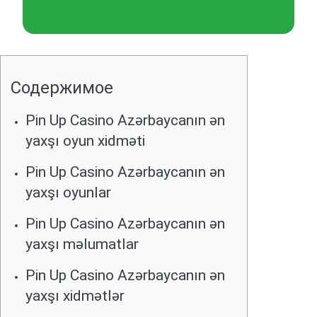
Содержимое
Pin Up Casino Azərbaycanın ən
yaxşı oyun xidməti
Pin Up Casino Azərbaycanın ən
yaxşı oyunlar
Pin Up Casino Azərbaycanın ən
yaxşı məlumatlar
Pin Up Casino Azərbaycanın ən
yaxşı xidmətlər