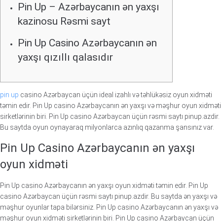
Pin Up – Azərbaycanın ən yaxşı
kazinosu Rəsmi sayt
Pin Up Casino Azərbaycanın ən
yaxşı qızıllı qalasıdır
pin up
casino Azərbaycan üçün ideal izahlı və təhlükəsiz oyun xidməti
təmin edir. Pin Up casino Azərbaycanın ən yaxşı və məşhur oyun xidməti
sirketlərinin biri. Pin Up casino Azərbaycan üçün rəsmi saytı pinup.azdir.
Bu saytda oyun oynayaraq milyonlarca azınlıq qazanma şansınız var.
Pin Up Casino Azərbaycanın ən yaxşı
oyun xidməti
Pin Up casino Azərbaycanın ən yaxşı oyun xidməti təmin edir. Pin Up
casino Azərbaycan üçün rəsmi saytı pinup.azdir. Bu saytda ən yaxşı və
məşhur oyunlar tapa bilərsiniz. Pin Up casino Azərbaycanın ən yaxşı və
məşhur oyun xidməti sirketlərinin biri. Pin Up casino Azərbaycan üçün