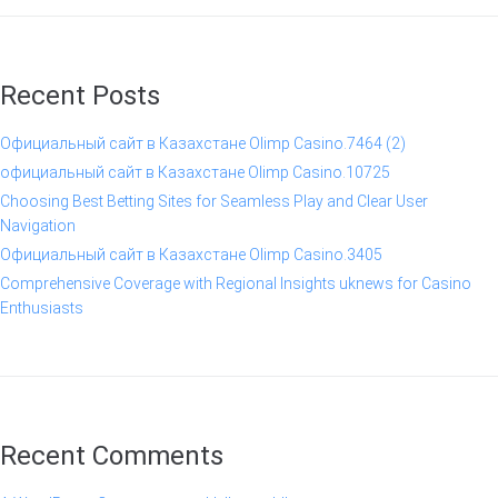
Recent Posts
Официальный сайт в Казахстане Olimp Casino.7464 (2)
официальный сайт в Казахстане Olimp Casino.10725
Choosing Best Betting Sites for Seamless Play and Clear User
Navigation
Официальный сайт в Казахстане Olimp Casino.3405
Comprehensive Coverage with Regional Insights uknews for Casino
Enthusiasts
Recent Comments