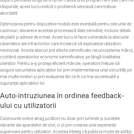
după o perioadă lungă de timp din cauza unui program lent sau care nu
răspunde, acest lucru indică o problemă serioasă care trebuie
abordată.
Optimizarea pentru dispozitive mobile este esențială pentru site-urile de
cazinouri, deoarece acestea procesează date sensibile, inclusiv detalii
de plată și adrese de e-mail. Acest lucru le face vulnerabile la atacurile
cibernetice ale infractorilor care încearcă să exploateze utilizatori
nevinovați. Aceste atacuri pot afecta semnificativ recunoașterea mărcii,
costând operatorilor economii semnificative, pe lângă loialitatea
clienților. Pentru a-și proteja eficient mărcile, operatorii trebuie să
asigure securitatea aplicațiilor lor prin implementarea unei securități pe
mai multe niveluri și prin evaluarea din ce în ce mai accentuată a
siguranței aplicațiilor lor.
Auto-intruziunea în ordinea feedback-
ului cu utilizatorii
Cazinourile online atrag jucătorii nu doar prin luminile și sunetele
vibrante ale aparatelor de slot, ci și prin crearea unei experiențe
superioare pentru utilizatori. Acestea înțeleg că publicul mobil de astăzi