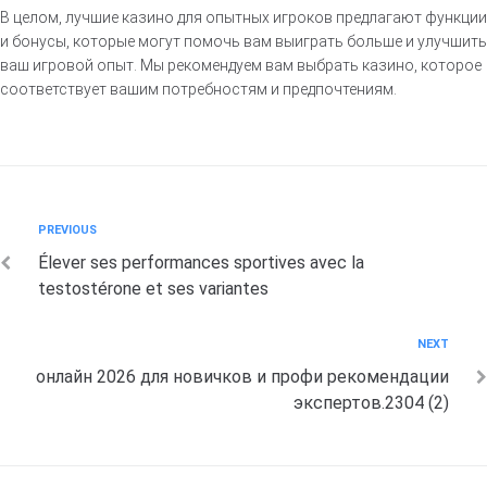
В целом, лучшие казино для опытных игроков предлагают функции
и бонусы, которые могут помочь вам выиграть больше и улучшить
ваш игровой опыт. Мы рекомендуем вам выбрать казино, которое
соответствует вашим потребностям и предпочтениям.
Post
Previous
PREVIOUS
Élever ses performances sportives avec la
navigation
testostérone et ses variantes
Next
NEXT
онлайн 2026 для новичков и профи рекомендации
экспертов.2304 (2)