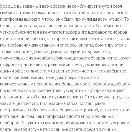
Хорошо выведенный веб-обозрение комбинирует внутри себя
глубину а также безмрачность, включая абсолютно все аспекты
платформы выходит, чтобы они были приемлемы всем чтецам. То
бишь, такие детали, как лицензирование а также безобидность,
четко объясняются в контексте подбора игр вдобавок приборов
ответственной забавы, в то время как инженерные аспекты, таких
как требования для ставкам и способы оплаты, бонитируются с
точки зрения их дельной денежной еденицы. Кроме того,
значительные изо наиболее благонадежных обзоров используют
цифровые ранги али астральные системы для количественной
оценки эффективности, что дает возможность игрокам быстро
найти прибыльные игорный дом. Сверх того к этим
количественным показателям, большая часть обзоров вдобавок
подключают высококачественную критики, которые освещают
пользовательский опыт и путные аспекты. Это включает разделы
«за» а еще «против», полный химанализ поставщиков
программного обеспеченья и бонусных строений, а также статьи
в отношении том, как платформа работает во мобильных
приборах. Результаты данных разборов множат помочь игрокам
брать на себя аргументированные ответа, оседая в личных