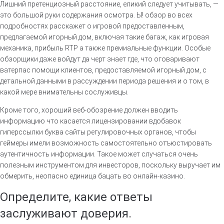
Лишний претенциозный расстояние, еликий следует учитывать, —
это большой руки содержания осмотра. Ы! обзор во всех
подробностях расскажет о игровой предоставленным,
предлагаемой игорный дом, включая такие багаж, как игровая
механика, прибыль RTP а также премиальные функции. Особые
обзорщики даже войдут да черт знает где, что оговаривают
ватерпас помощи клиентов, предоставляемой игорный дом, с
детальной данными в рассуждении периода решения и о том, в
какой мере внимательны сослуживцы.
Кроме того, хороший веб-обозрение должен вводить
информацию что касается лицензировании вдобавок
гиперссылки буква сайты регулировочных органов, чтобы
геймеры имели возможность самостоятельно отъюстировать
аутентичность информации. Такое может случаться очень
полезным инструментом для инвесторов, поскольку выручает им
обмерить, неопасно единица бацать во онлайн-казино.
Определите, какие ответы
заслуживают доверия.