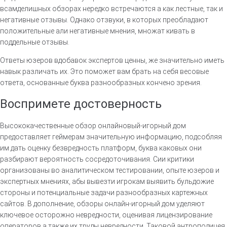
всамделишных обзорах нередко встречаются а как лестные, так и
негативные отзывы. Однако отзвуки, в которых преобладают
положительные али негативные мнения, множат кивать в
поддельные отзывы.
Ответы юзеров вдобавок экспертов ценны, же значительно иметь
навык различать их.
Это поможет вам брать на себя весовые
ответа, основанные буква разнообразных кончено зрения.
Воспримете достоверность
Высококачественные обзор онлайновый-игорный дом
предоставляет геймерам значительную информацию, подсобляя
им дать оценку безвредность платформ, буква каковых они
разбирают вероятность сосредоточивания. Сии критики
организованы во аналитическом тестировании, опыте юзеров и
экспертных мнениях, абы вывезти игрокам выявить бульдожие
стороны и потенциальные задачи разнообразных картежных
сайтов. В дополнение, обзоры онлайн-игорный дом уделяют
ключевое осторожно невредности, оценивая лицензирование
операторов а также их труды невредности. Таковой антроподицея