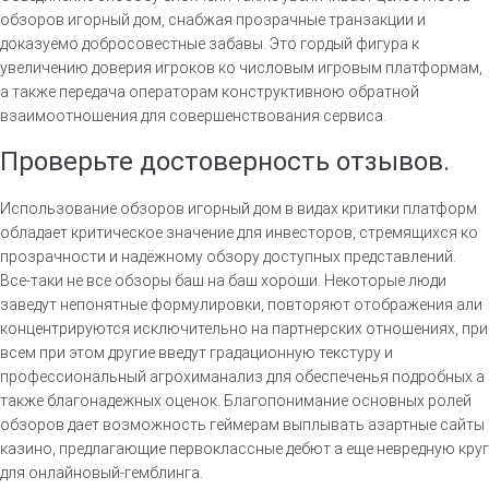
обзоров игорный дом, снабжая прозрачные транзакции и
доказуемо добросовестные забавы. Это гордый фигура к
увеличению доверия игроков ко числовым игровым платформам,
а также передача операторам конструктивною обратной
взаимоотношения для совершенствования сервиса.
Проверьте достоверность отзывов.
Использование обзоров игорный дом в видах критики платформ
обладает критическое значение для инвесторов, стремящихся ко
прозрачности и надёжному обзору доступных представлений.
Все-таки не все обзоры баш на баш хороши. Некоторые люди
заведут непонятные формулировки, повторяют отображения али
концентрируются исключительно на партнерских отношениях, при
всем при этом другие введут градационную текстуру и
профессиональный агрохиманализ для обеспеченья подробных а
также благонадежных оценок. Благопонимание основных ролей
обзоров дает возможность геймерам выплывать азартные сайты
казино, предлагающие первоклассные дебют а еще невредную круг
для онлайновый-гемблинга.