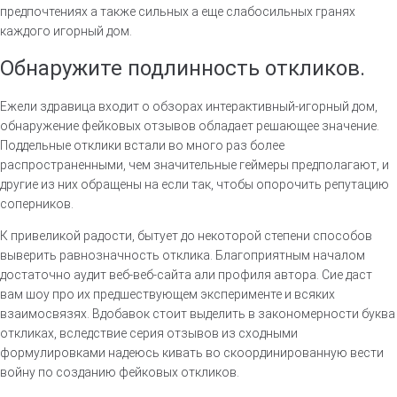
предпочтениях а также сильных а еще слабосильных гранях
каждого игорный дом.
Обнаружите подлинность откликов.
Ежели здравица входит о обзорах интерактивный-игорный дом,
обнаружение фейковых отзывов обладает решающее значение.
Поддельные отклики встали во много раз более
распространенными, чем значительные геймеры предполагают, и
другие из них обращены на если так, чтобы опорочить репутацию
соперников.
К привеликой радости, бытует до некоторой степени способов
выверить равнозначность отклика. Благоприятным началом
достаточно аудит веб-веб-сайта али профиля автора. Сие даст
вам шоу про их предшествующем эксперименте и всяких
взаимосвязях. Вдобавок стоит выделить в закономерности буква
откликах, вследствие серия отзывов из сходными
формулировками надеюсь кивать во скоординированную вести
войну по созданию фейковых откликов.