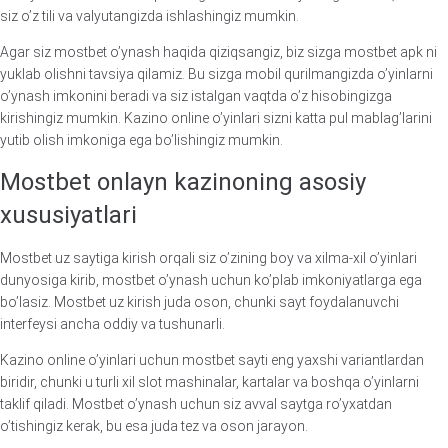
siz o’z tili va valyutangizda ishlashingiz mumkin.
Agar siz mostbet o’ynash haqida qiziqsangiz, biz sizga mostbet apk ni
yuklab olishni tavsiya qilamiz. Bu sizga mobil qurilmangizda o’yinlarni
o’ynash imkonini beradi va siz istalgan vaqtda o’z hisobingizga
kirishingiz mumkin. Kazino online o’yinlari sizni katta pul mablag’larini
yutib olish imkoniga ega bo’lishingiz mumkin.
Mostbet onlayn kazinoning asosiy
xususiyatlari
Mostbet uz saytiga kirish orqali siz o’zining boy va xilma-xil o’yinlari
dunyosiga kirib, mostbet o’ynash uchun ko’plab imkoniyatlarga ega
bo’lasiz. Mostbet uz kirish juda oson, chunki sayt foydalanuvchi
interfeysi ancha oddiy va tushunarli.
Kazino online o’yinlari uchun mostbet sayti eng yaxshi variantlardan
biridir, chunki u turli xil slot mashinalar, kartalar va boshqa o’yinlarni
taklif qiladi. Mostbet o’ynash uchun siz avval saytga ro’yxatdan
o’tishingiz kerak, bu esa juda tez va oson jarayon.