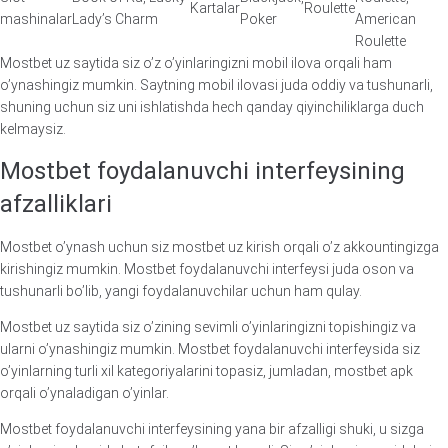
Kartalar
Roulette
mashinalar
Lady’s Charm
Poker
American
Roulette
Mostbet uz saytida siz o’z o’yinlaringizni mobil ilova orqali ham
o’ynashingiz mumkin. Saytning mobil ilovasi juda oddiy va tushunarli,
shuning uchun siz uni ishlatishda hech qanday qiyinchiliklarga duch
kelmaysiz.
Mostbet foydalanuvchi interfeysining
afzalliklari
Mostbet o’ynash uchun siz mostbet uz kirish orqali o’z akkountingizga
kirishingiz mumkin. Mostbet foydalanuvchi interfeysi juda oson va
tushunarli bo’lib, yangi foydalanuvchilar uchun ham qulay.
Mostbet uz saytida siz o’zining sevimli o’yinlaringizni topishingiz va
ularni o’ynashingiz mumkin. Mostbet foydalanuvchi interfeysida siz
o’yinlarning turli xil kategoriyalarini topasiz, jumladan, mostbet apk
orqali o’ynaladigan o’yinlar.
Mostbet foydalanuvchi interfeysining yana bir afzalligi shuki, u sizga