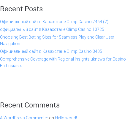
Recent Posts
Официальный сайт в Казахстане Olimp Casino.7464 (2)
официальный сайт в Казахстане Olimp Casino.10725
Choosing Best Betting Sites for Seamless Play and Clear User
Navigation
Официальный сайт в Казахстане Olimp Casino.3405
Comprehensive Coverage with Regional Insights uknews for Casino
Enthusiasts
Recent Comments
A WordPress Commenter
on
Hello world!