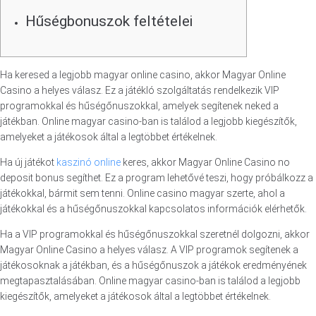
Hűségbonuszok feltételei
Ha keresed a legjobb magyar online casino, akkor Magyar Online
Casino a helyes válasz. Ez a játékló szolgáltatás rendelkezik VIP
programokkal és hűségőnuszokkal, amelyek segítenek neked a
játékban. Online magyar casino-ban is találod a legjobb kiegészítők,
amelyeket a játékosok által a legtöbbet értékelnek.
Ha új játékot
kaszinó online
keres, akkor Magyar Online Casino no
deposit bonus segíthet. Ez a program lehetővé teszi, hogy próbálkozz a
játékokkal, bármit sem tenni. Online casino magyar szerte, ahol a
játékokkal és a hűségőnuszokkal kapcsolatos információk elérhetők.
Ha a VIP programokkal és hűségőnuszokkal szeretnél dolgozni, akkor
Magyar Online Casino a helyes válasz. A VIP programok segítenek a
játékosoknak a játékban, és a hűségőnuszok a játékok eredményének
megtapasztalásában. Online magyar casino-ban is találod a legjobb
kiegészítők, amelyeket a játékosok által a legtöbbet értékelnek.