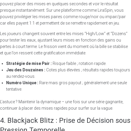
pouvez placer des mises en quelques secondes et voir le résultat
presque instantanément. Sur une plateforme comme LiraSpin, vous
pouvez privilégier les mises paires comme rouge/noir ou impair/pair
car elles payent 1:1 et permettent de se remettre rapidement en jeu.
Les joueurs changent souvent entre les mises “High/Low” et “Dozens”
pour tester les eaux, ajustant leurs mises en fonction des gains ou
pertes à court terme. Le frisson vient du moment où la bille se stabilise
et que l’on ressent cette gratification immédiate.
Stratégie de mise Pair :
Risque faible ; rotation rapide.
Jeu des Douzaines :
Cotes plus élevées ; résultats rapides toujours
au rendez-vous.
Numéro Unique :
Rare mais gros payout ; généralement une seule
tentative.
L’astuce ? Maintenir la dynamique – une fois sur une série gagnante,
continuer à placer des mises rapides pour surfer sur la vague.
4. Blackjack Blitz : Prise de Décision sous
Pression Temporelle