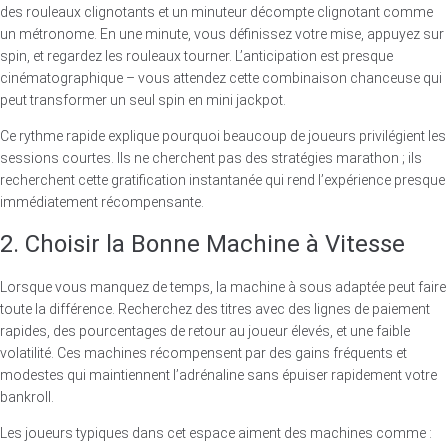
des rouleaux clignotants et un minuteur décompte clignotant comme
un métronome. En une minute, vous définissez votre mise, appuyez sur
spin, et regardez les rouleaux tourner. L’anticipation est presque
cinématographique – vous attendez cette combinaison chanceuse qui
peut transformer un seul spin en mini jackpot.
Ce rythme rapide explique pourquoi beaucoup de joueurs privilégient les
sessions courtes. Ils ne cherchent pas des stratégies marathon ; ils
recherchent cette gratification instantanée qui rend l’expérience presque
immédiatement récompensante.
2. Choisir la Bonne Machine à Vitesse
Lorsque vous manquez de temps, la machine à sous adaptée peut faire
toute la différence. Recherchez des titres avec des lignes de paiement
rapides, des pourcentages de retour au joueur élevés, et une faible
volatilité. Ces machines récompensent par des gains fréquents et
modestes qui maintiennent l’adrénaline sans épuiser rapidement votre
bankroll.
Les joueurs typiques dans cet espace aiment des machines comme :