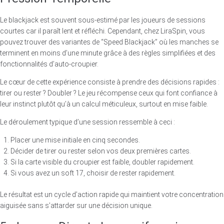
Le blackjack est souvent sous-estimé par les joueurs de sessions
courtes car il paraît lent et réfléchi. Cependant, chez LiraSpin, vous
pouvez trouver des variantes de “Speed Blackjack” où les manches se
terminent en moins d’une minute grâce à des règles simplifiées et des
fonctionnalités d’auto‑croupier.
Le cœur de cette expérience consiste à prendre des décisions rapides :
tirer ou rester ? Doubler ? Le jeu récompense ceux qui font confiance à
leur instinct plutôt qu’à un calcul méticuleux, surtout en mise faible.
Le déroulement typique d’une session ressemble à ceci :
Placer une mise initiale en cinq secondes.
Décider de tirer ou rester selon vos deux premières cartes.
Si la carte visible du croupier est faible, doubler rapidement.
Si vous avez un soft 17, choisir de rester rapidement.
Le résultat est un cycle d’action rapide qui maintient votre concentration
aiguisée sans s’attarder sur une décision unique.