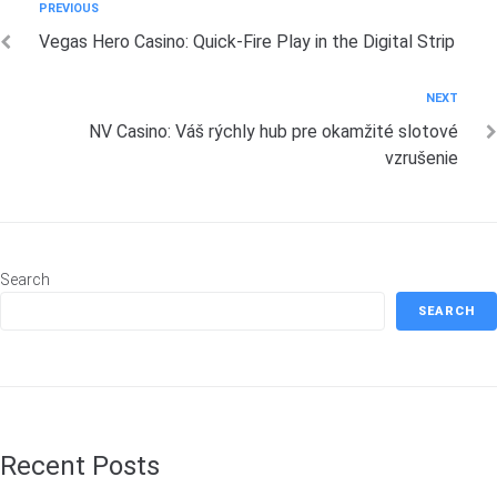
Post
Previous
PREVIOUS
Vegas Hero Casino: Quick‑Fire Play in the Digital Strip
navigation
Next
NEXT
NV Casino: Váš rýchly hub pre okamžité slotové
vzrušenie
Search
SEARCH
Recent Posts