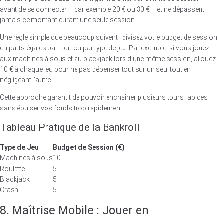
avant de se connecter – par exemple 20 € ou 30 € – et ne dépassent
jamais ce montant durant une seule session.
Une règle simple que beaucoup suivent : divisez votre budget de session
en parts égales par tour ou par type de jeu. Par exemple, si vous jouez
aux machines à sous et au blackjack lors d’une même session, allouez
10 € à chaque jeu pour ne pas dépenser tout sur un seul tout en
négligeant l’autre.
Cette approche garantit de pouvoir enchaîner plusieurs tours rapides
sans épuiser vos fonds trop rapidement.
Tableau Pratique de la Bankroll
Type de Jeu
Budget de Session (€)
Machines à sous
10
Roulette
5
Blackjack
5
Crash
5
8. Maîtrise Mobile : Jouer en