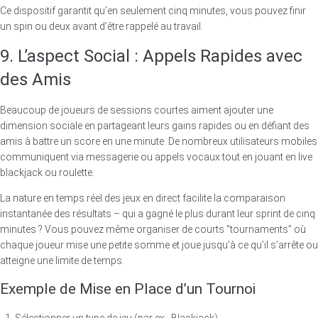
Ce dispositif garantit qu’en seulement cinq minutes, vous pouvez finir
un spin ou deux avant d’être rappelé au travail.
9. L’aspect Social : Appels Rapides avec
des Amis
Beaucoup de joueurs de sessions courtes aiment ajouter une
dimension sociale en partageant leurs gains rapides ou en défiant des
amis à battre un score en une minute. De nombreux utilisateurs mobiles
communiquent via messagerie ou appels vocaux tout en jouant en live
blackjack ou roulette.
La nature en temps réel des jeux en direct facilite la comparaison
instantanée des résultats – qui a gagné le plus durant leur sprint de cinq
minutes ? Vous pouvez même organiser de courts “tournaments” où
chaque joueur mise une petite somme et joue jusqu’à ce qu’il s’arrête ou
atteigne une limite de temps.
Exemple de Mise en Place d’un Tournoi