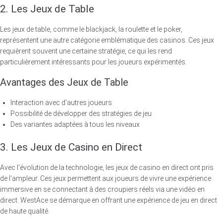
2. Les Jeux de Table
Les jeux de table, comme le blackjack, la roulette et le poker,
représentent une autre catégorie emblématique des casinos. Ces jeux
requièrent souvent une certaine stratégie, ce qui les rend
particulièrement intéressants pour les joueurs expérimentés.
Avantages des Jeux de Table
Interaction avec d’autres joueurs
Possibilité de développer des stratégies de jeu
Des variantes adaptées à tous les niveaux
3. Les Jeux de Casino en Direct
Avec l’évolution de la technologie, les jeux de casino en direct ont pris
de l’ampleur. Ces jeux permettent aux joueurs de vivre une expérience
immersive en se connectant à des croupiers réels via une vidéo en
direct. WestAce se démarque en offrant une expérience de jeu en direct
de haute qualité.