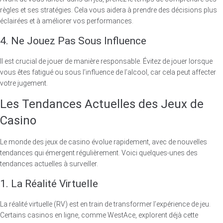
règles et ses stratégies. Cela vous aidera à prendre des décisions plus
éclairées et à améliorer vos performances.
4. Ne Jouez Pas Sous Influence
Il est crucial de jouer de manière responsable. Évitez de jouer lorsque
vous êtes fatigué ou sous l’influence de l’alcool, car cela peut affecter
votre jugement.
Les Tendances Actuelles des Jeux de
Casino
Le monde des jeux de casino évolue rapidement, avec de nouvelles
tendances qui émergent régulièrement. Voici quelques-unes des
tendances actuelles à surveiller.
1. La Réalité Virtuelle
La réalité virtuelle (RV) est en train de transformer l’expérience de jeu.
Certains casinos en ligne, comme WestAce, explorent déjà cette