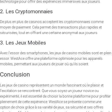
technologie pour offrir des expériences immersives aux joueurs.
2. Les Cryptomonnaies
De plus en plus de casinos acceptent les cryptomonnaies comme
moyen de paiement. Cela permet des transactions plus rapides et
sécurisées, tout en offrant une certaine anonymat aux joueurs.
3. Les Jeux Mobiles
Avec l’essor des smartphones, les jeux de casino mobiles sont en plein
essor. WestAce offre une plateforme optimisée pour les appareils
mobiles, permettant aux joueurs de jouer où qu’ils soient.
Conclusion
Les jeux de casino représentent un monde fascinant où le plaisir et
l’excitation se rencontrent. Que vous soyez un joueur novice ou
expérimenté, il est essentiel de choisir la bonne plateforme pour profiter
pleinement de cette expérience. WestAce se présente comme une
option de choix grâce à sa variété de jeux, sa sécurité et ses offres