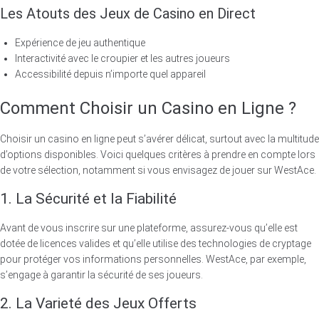
Les Atouts des Jeux de Casino en Direct
Expérience de jeu authentique
Interactivité avec le croupier et les autres joueurs
Accessibilité depuis n’importe quel appareil
Comment Choisir un Casino en Ligne ?
Choisir un casino en ligne peut s’avérer délicat, surtout avec la multitude
d’options disponibles. Voici quelques critères à prendre en compte lors
de votre sélection, notamment si vous envisagez de jouer sur WestAce.
1. La Sécurité et la Fiabilité
Avant de vous inscrire sur une plateforme, assurez-vous qu’elle est
dotée de licences valides et qu’elle utilise des technologies de cryptage
pour protéger vos informations personnelles. WestAce, par exemple,
s’engage à garantir la sécurité de ses joueurs.
2. La Varieté des Jeux Offerts