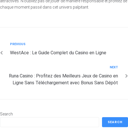
attractives. N’oubliez pas de jouer de manière responsable et profitez de
chaque moment passé dans cet univers palpitant.
Post
Previous
PREVIOUS
WestAce : Le Guide Complet du Casino en Ligne
navigation
Next
NEXT
Runa Casino : Profitez des Meilleurs Jeux de Casino en
Ligne Sans Téléchargement avec Bonus Sans Dépôt
Search
SEARCH