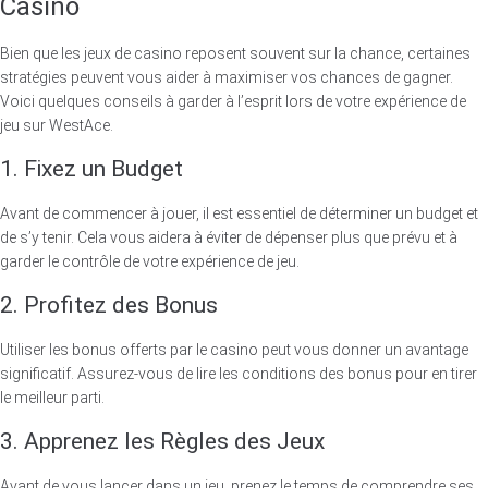
Casino
Bien que les jeux de casino reposent souvent sur la chance, certaines
stratégies peuvent vous aider à maximiser vos chances de gagner.
Voici quelques conseils à garder à l’esprit lors de votre expérience de
jeu sur WestAce.
1. Fixez un Budget
Avant de commencer à jouer, il est essentiel de déterminer un budget et
de s’y tenir. Cela vous aidera à éviter de dépenser plus que prévu et à
garder le contrôle de votre expérience de jeu.
2. Profitez des Bonus
Utiliser les bonus offerts par le casino peut vous donner un avantage
significatif. Assurez-vous de lire les conditions des bonus pour en tirer
le meilleur parti.
3. Apprenez les Règles des Jeux
Avant de vous lancer dans un jeu, prenez le temps de comprendre ses