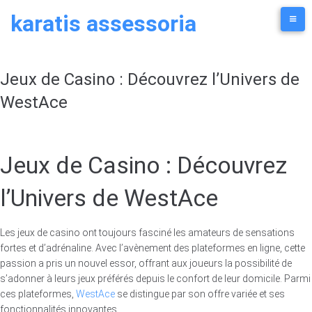
Skip
karatis assessoria
to
content
Jeux de Casino : Découvrez l’Univers de
WestAce
Jeux de Casino : Découvrez
l’Univers de WestAce
Les jeux de casino ont toujours fasciné les amateurs de sensations
fortes et d’adrénaline. Avec l’avènement des plateformes en ligne, cette
passion a pris un nouvel essor, offrant aux joueurs la possibilité de
s’adonner à leurs jeux préférés depuis le confort de leur domicile. Parmi
ces plateformes,
WestAce
se distingue par son offre variée et ses
fonctionnalités innovantes.