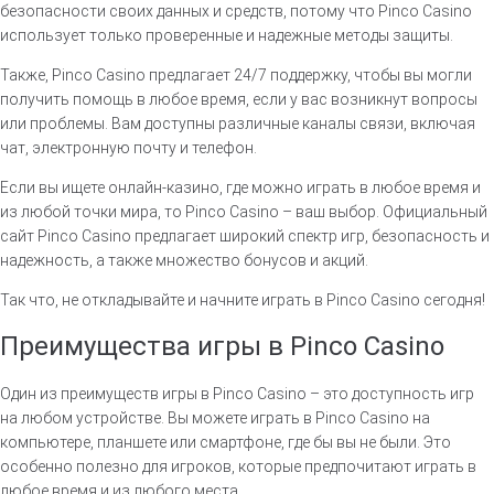
безопасности своих данных и средств, потому что Pinco Casino
использует только проверенные и надежные методы защиты.
Также, Pinco Casino предлагает 24/7 поддержку, чтобы вы могли
получить помощь в любое время, если у вас возникнут вопросы
или проблемы. Вам доступны различные каналы связи, включая
чат, электронную почту и телефон.
Если вы ищете онлайн-казино, где можно играть в любое время и
из любой точки мира, то Pinco Casino – ваш выбор. Официальный
сайт Pinco Casino предлагает широкий спектр игр, безопасность и
надежность, а также множество бонусов и акций.
Так что, не откладывайте и начните играть в Pinco Casino сегодня!
Преимущества игры в Pinco Casino
Один из преимуществ игры в Pinco Casino – это доступность игр
на любом устройстве. Вы можете играть в Pinco Casino на
компьютере, планшете или смартфоне, где бы вы не были. Это
особенно полезно для игроков, которые предпочитают играть в
любое время и из любого места.