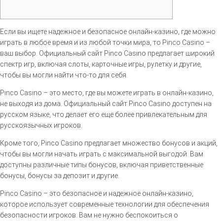
Если вы ищете надежное и безопасное онлайн-казино, где можно
играть в любое время и из любой точки мира, то Pinco Casino –
ваш выбор. Официальный сайт Pinco Casino предлагает широкий
спектр игр, включая слоты, карточные игры, рулетку и другие,
чтобы вы могли найти что-то для себя.
Pinco Casino – это место, где вы можете играть в онлайн-казино,
не выходя из дома. Официальный сайт Pinco Casino доступен на
русском языке, что делает его еще более привлекательным для
русскоязычных игроков.
Кроме того, Pinco Casino предлагает множество бонусов и акций,
чтобы вы могли начать играть с максимальной выгодой. Вам
доступны различные типы бонусов, включая приветственные
бонусы, бонусы за депозит и другие.
Pinco Casino – это безопасное и надежное онлайн-казино,
которое использует современные технологии для обеспечения
безопасности игроков. Вам не нужно беспокоиться о