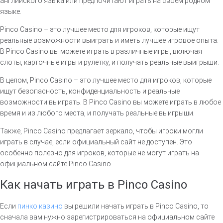
английского языка или предпочитают играть на своем родном
языке.
Pinco Casino – это лучшее место для игроков, которые ищут
реальные возможности выиграть и иметь лучшее игровое опыта.
В Pinco Casino вы можете играть в различные игры, включая
слоты, карточные игры и рулетку, и получать реальные выигрыши.
В целом, Pinco Casino – это лучшее место для игроков, которые
ищут безопасность, конфиденциальность и реальные
возможности выиграть. В Pinco Casino вы можете играть в любое
время и из любого места, и получать реальные выигрыши.
Также, Pinco Casino предлагает зеркало, чтобы игроки могли
играть в случае, если официальный сайт не доступен. Это
особенно полезно для игроков, которые не могут играть на
официальном сайте Pinco Casino.
Как начать играть в Pinco Casino
Если
пинко казино
вы решили начать играть в Pinco Casino, то
сначала вам нужно зарегистрироваться на официальном сайте