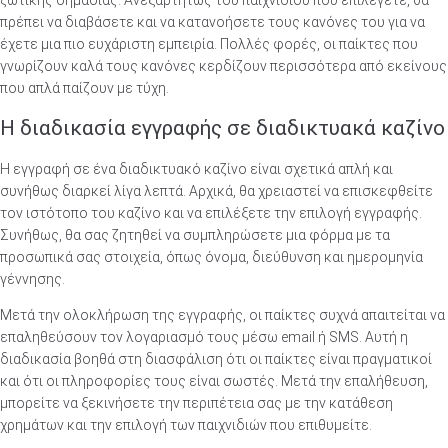
ζωτικής σημασίας. Ανεξαρτήτως του παιχνιδιού που επιλέγετε, θα
πρέπει να διαβάσετε και να κατανοήσετε τους κανόνες του για να
έχετε μια πιο ευχάριστη εμπειρία. Πολλές φορές, οι παίκτες που
γνωρίζουν καλά τους κανόνες κερδίζουν περισσότερα από εκείνους
που απλά παίζουν με τύχη.
Η διαδικασία εγγραφής σε διαδικτυακά καζίνο
Η εγγραφή σε ένα διαδικτυακό καζίνο είναι σχετικά απλή και
συνήθως διαρκεί λίγα λεπτά. Αρχικά, θα χρειαστεί να επισκεφθείτε
τον ιστότοπο του καζίνο και να επιλέξετε την επιλογή εγγραφής.
Συνήθως, θα σας ζητηθεί να συμπληρώσετε μια φόρμα με τα
προσωπικά σας στοιχεία, όπως όνομα, διεύθυνση και ημερομηνία
γέννησης.
Μετά την ολοκλήρωση της εγγραφής, οι παίκτες συχνά απαιτείται να
επαληθεύσουν τον λογαριασμό τους μέσω email ή SMS. Αυτή η
διαδικασία βοηθά στη διασφάλιση ότι οι παίκτες είναι πραγματικοί
και ότι οι πληροφορίες τους είναι σωστές. Μετά την επαλήθευση,
μπορείτε να ξεκινήσετε την περιπέτεια σας με την κατάθεση
χρημάτων και την επιλογή των παιχνιδιών που επιθυμείτε.