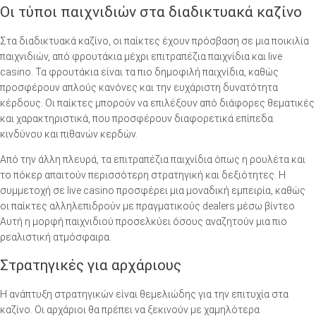
Οι τύποι παιχνιδιών στα διαδικτυακά καζίνο
Στα διαδικτυακά καζίνο, οι παίκτες έχουν πρόσβαση σε μια ποικιλία
παιχνιδιών, από φρουτάκια μέχρι επιτραπέζια παιχνίδια και live
casino. Τα φρουτάκια είναι τα πιο δημοφιλή παιχνίδια, καθώς
προσφέρουν απλούς κανόνες και την ευχάριστη δυνατότητα
κέρδους. Οι παίκτες μπορούν να επιλέξουν από διάφορες θεματικές
και χαρακτηριστικά, που προσφέρουν διαφορετικά επίπεδα
κινδύνου και πιθανών κερδών.
Από την άλλη πλευρά, τα επιτραπέζια παιχνίδια όπως η ρουλέτα και
το πόκερ απαιτούν περισσότερη στρατηγική και δεξιότητες. Η
συμμετοχή σε live casino προσφέρει μια μοναδική εμπειρία, καθώς
οι παίκτες αλληλεπιδρούν με πραγματικούς dealers μέσω βίντεο.
Αυτή η μορφή παιχνιδιού προσελκύει όσους αναζητούν μια πιο
ρεαλιστική ατμόσφαιρα.
Στρατηγικές για αρχάριους
Η ανάπτυξη στρατηγικών είναι θεμελιώδης για την επιτυχία στα
καζίνο. Οι αρχάριοι θα πρέπει να ξεκινούν με χαμηλότερα