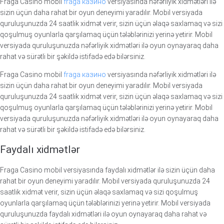
Fraga Casino mobil
fraga казино
versiyasında nəfərliyik xidmətləri ilə
sizin üçün daha rahat bir oyun deneyimi yaradılır. Mobil versiyada
quruluşunuzda 24 saatlik xidmət verir, sizin üçün əlaqə saxlamaq və sizi
qoşulmuş oyunlarla qarşılamaq üçün tələblərinizi yerinə yetirir. Mobil
versiyada quruluşunuzda nəfərliyik xidmətləri ilə oyun oynayaraq daha
rahat və sürətli bir şəkildə istifadə edə bilərsiniz.
Fraga Casino mobil
fraga казино
versiyasında nəfərliyik xidmətləri ilə
sizin üçün daha rahat bir oyun deneyimi yaradılır. Mobil versiyada
quruluşunuzda 24 saatlik xidmət verir, sizin üçün əlaqə saxlamaq və sizi
qoşulmuş oyunlarla qarşılamaq üçün tələblərinizi yerinə yetirir. Mobil
versiyada quruluşunuzda nəfərliyik xidmətləri ilə oyun oynayaraq daha
rahat və sürətli bir şəkildə istifadə edə bilərsiniz.
Faydalı xidmətlər
Fraga Casino mobil versiyasında faydalı xidmətlər ilə sizin üçün daha
rahat bir oyun deneyimi yaradılır. Mobil versiyada quruluşunuzda 24
saatlik xidmət verir, sizin üçün əlaqə saxlamaq və sizi qoşulmuş
oyunlarla qarşılamaq üçün tələblərinizi yerinə yetirir. Mobil versiyada
quruluşunuzda faydalı xidmətləri ilə oyun oynayaraq daha rahat və