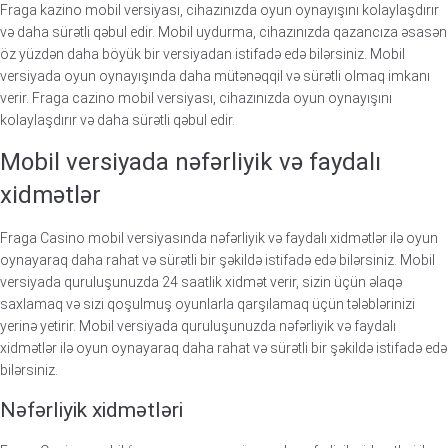
Fraga kazino mobil versiyası, cihazınızda oyun oynayışını kolaylaşdırır
və daha sürətli qəbul edir. Mobil uydurma, cihazınızda qazancıza əsasən
öz yüzdən daha böyük bir versiyadan istifadə edə bilərsiniz. Mobil
versiyada oyun oynayışında daha mütənəqqil və sürətli olmaq imkanı
verir. Fraga cazino mobil versiyası, cihazınızda oyun oynayışını
kolaylaşdırır və daha sürətli qəbul edir.
Mobil versiyada nəfərliyik və faydalı
xidmətlər
Fraga Casino mobil versiyasında nəfərliyik və faydalı xidmətlər ilə oyun
oynayaraq daha rahat və sürətli bir şəkildə istifadə edə bilərsiniz. Mobil
versiyada quruluşunuzda 24 saatlik xidmət verir, sizin üçün əlaqə
saxlamaq və sizi qoşulmuş oyunlarla qarşılamaq üçün tələblərinizi
yerinə yetirir. Mobil versiyada quruluşunuzda nəfərliyik və faydalı
xidmətlər ilə oyun oynayaraq daha rahat və sürətli bir şəkildə istifadə edə
bilərsiniz.
Nəfərliyik xidmətləri