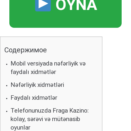
OYNA
Содержимое
Mobil versiyada nəfərliyik və
faydalı xidmətlər
Nəfərliyik xidmətləri
Faydalı xidmətlər
Telefonunuzda Fraga Kazino:
kolay, sərəvi və mütənasib
oyunlar