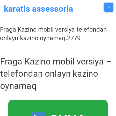
Skip
karatis assessoria
to
content
Fraga Kazino mobil versiya telefondan
onlayn kazino oynamaq.2779
Fraga Kazino mobil versiya –
telefondan onlayn kazino
oynamaq