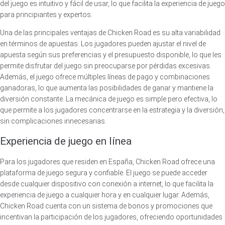
del juego es intuitivo y fácil de usar, lo que facilita la experiencia de juego
para principiantes y expertos.
Una de las principales ventajas de Chicken Road es su alta variabilidad
en términos de apuestas. Los jugadores pueden ajustar el nivel de
apuesta según sus preferencias y el presupuesto disponible, lo que les
permite disfrutar del juego sin preocuparse por pérdidas excesivas.
Además, el juego ofrece múltiples líneas de pago y combinaciones
ganadoras, lo que aumenta las posibilidades de ganar y mantiene la
diversión constante. La mecánica de juego es simple pero efectiva, lo
que permite a los jugadores concentrarse en la estrategia y la diversión,
sin complicaciones innecesarias.
Experiencia de juego en línea
Para los jugadores que residen en España, Chicken Road ofrece una
plataforma de juego segura y confiable. El juego se puede acceder
desde cualquier dispositivo con conexión a internet, lo que facilita la
experiencia de juego a cualquier hora y en cualquier lugar. Además,
Chicken Road cuenta con un sistema de bonos y promociones que
incentivan la participación de los jugadores, ofreciendo oportunidades