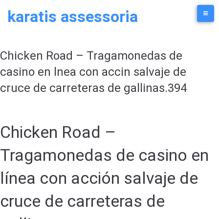
Skip
karatis assessoria
to
content
Chicken Road – Tragamonedas de
casino en lnea con accin salvaje de
cruce de carreteras de gallinas.394
Chicken Road –
Tragamonedas de casino en
línea con acción salvaje de
cruce de carreteras de