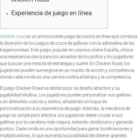
Experiencia de juego en línea
chicken road
es un emocionante juego de casino en línea que combina
la diversión de los juegos de cruce de gallinas con la adrenalina de las
tragamonedas. Este juego, popular en casinos online España, ofrece
una experiencia única para los amantes de los pollos y los jugadores
que buscan una mezcla de estrategia y suerte. En Chicken Road, los
jugadores pueden sumergirse en un mundo de acción y competencia,
donde cada ronda es una carrera contra el tiempo y la competencia.
El juego Chicken Road se destaca por su diseño atractivo y su
jugabilidad intuitiva. Los jugadores pueden personalizar sus gallinas
con diferentes colores y estilos, añadiendo un toque de
personalización a su experiencia de juego. Además, la mecánica de
juego es simple pero efectiva: los jugadores deben cruzar a sus
gallinas por la carretera más segura, evitando obstáculos y ganando
puntos. Cada ronda es una oportunidad para ganar bonificaciones y
multiplicadores, lo que aumenta la posibilidad de obtener grandes