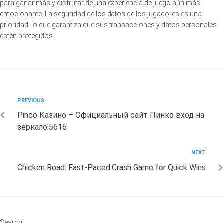
para ganar más y disfrutar de una experiencia de juego aún más
emocionante. La seguridad de los datos de los jugadores es una
prioridad, lo que garantiza que sus transacciones y datos personales
estén protegidos.
Post
Previous
PREVIOUS
Pinco Казино – Официальный сайт Пинко вход на
navigation
зеркало.5616
Next
NEXT
Chicken Road: Fast‑Paced Crash Game for Quick Wins
Search