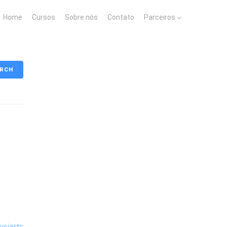
Home
Cursos
Sobre nós
Contato
Parceiros
ARCH
usiasts