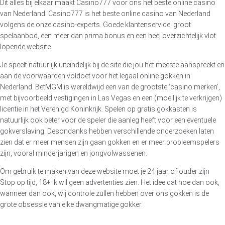
Dit alles bij elkaar maakt Casino777 voor ons het beste online casino
van Nederland. Casino777 is het beste online casino van Nederland
volgens de onze casino-experts. Goede klantenservice, groot
spelaanbod, een meer dan prima bonus en een heel overzichtelijk vlot
lopende website.
Je speelt natuurlijk uiteindelijk bij de site die jou het meeste aanspreekt en
aan de voorwaarden voldoet voor het legaal online gokken in
Nederland. BetMGM is wereldwijd een van de grootste ‘casino merken’,
met bijvoorbeeld vestigingen in Las Vegas en een (moeilijk te verkrijgen)
licentie in het Verenigd Koninkrijk. Spelen op gratis gokkasten is
natuurlijk ook beter voor de speler die aanleg heeft voor een eventuele
gokverslaving. Desondanks hebben verschillende onderzoeken laten
zien dat er meer mensen zijn gaan gokken en er meer probleemspelers
zijn, vooral minderjarigen en jongvolwassenen.
Om gebruik te maken van deze website moet je 24 jaar of ouder zijn
Stop op tijd, 18+ Ik wil geen advertenties zien. Het idee dat hoe dan ook,
wanneer dan ook, wij controle zullen hebben over ons gokken is de
grote obsessie van elke dwangmatige gokker.