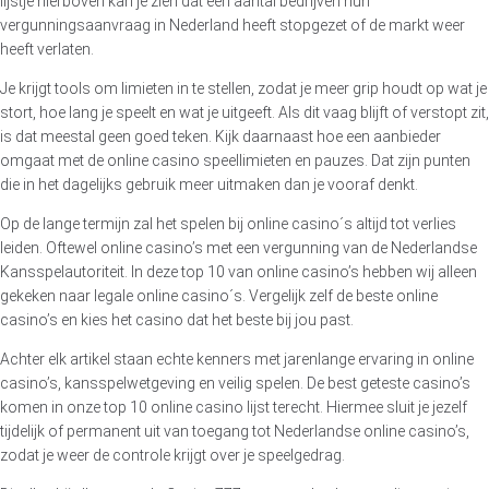
lijstje hierboven kan je zien dat een aantal bedrijven hun
vergunningsaanvraag in Nederland heeft stopgezet of de markt weer
heeft verlaten.
Je krijgt tools om limieten in te stellen, zodat je meer grip houdt op wat je
stort, hoe lang je speelt en wat je uitgeeft. Als dit vaag blijft of verstopt zit,
is dat meestal geen goed teken. Kijk daarnaast hoe een aanbieder
omgaat met de online casino speellimieten en pauzes. Dat zijn punten
die in het dagelijks gebruik meer uitmaken dan je vooraf denkt.
Op de lange termijn zal het spelen bij online casino´s altijd tot verlies
leiden. Oftewel online casino’s met een vergunning van de Nederlandse
Kansspelautoriteit. In deze top 10 van online casino’s hebben wij alleen
gekeken naar legale online casino´s. Vergelijk zelf de beste online
casino’s en kies het casino dat het beste bij jou past.
Achter elk artikel staan echte kenners met jarenlange ervaring in online
casino’s, kansspelwetgeving en veilig spelen. De best geteste casino’s
komen in onze top 10 online casino lijst terecht. Hiermee sluit je jezelf
tijdelijk of permanent uit van toegang tot Nederlandse online casino’s,
zodat je weer de controle krijgt over je speelgedrag.