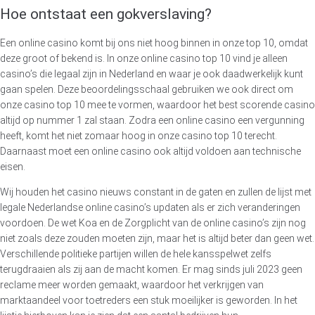
Hoe ontstaat een gokverslaving?
Een online casino komt bij ons niet hoog binnen in onze top 10, omdat
deze groot of bekend is. In onze online casino top 10 vind je alleen
casino’s die legaal zijn in Nederland en waar je ook daadwerkelijk kunt
gaan spelen. Deze beoordelingsschaal gebruiken we ook direct om
onze casino top 10 mee te vormen, waardoor het best scorende casino
altijd op nummer 1 zal staan. Zodra een online casino een vergunning
heeft, komt het niet zomaar hoog in onze casino top 10 terecht.
Daarnaast moet een online casino ook altijd voldoen aan technische
eisen.
Wij houden het casino nieuws constant in de gaten en zullen de lijst met
legale Nederlandse online casino’s updaten als er zich veranderingen
voordoen. De wet Koa en de Zorgplicht van de online casino’s zijn nog
niet zoals deze zouden moeten zijn, maar het is altijd beter dan geen wet.
Verschillende politieke partijen willen de hele kansspelwet zelfs
terugdraaien als zij aan de macht komen. Er mag sinds juli 2023 geen
reclame meer worden gemaakt, waardoor het verkrijgen van
marktaandeel voor toetreders een stuk moeilijker is geworden. In het