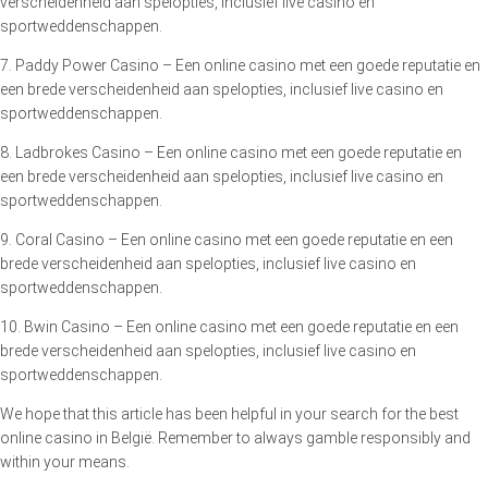
verscheidenheid aan spelopties, inclusief live casino en
sportweddenschappen.
7. Paddy Power Casino – Een online casino met een goede reputatie en
een brede verscheidenheid aan spelopties, inclusief live casino en
sportweddenschappen.
8. Ladbrokes Casino – Een online casino met een goede reputatie en
een brede verscheidenheid aan spelopties, inclusief live casino en
sportweddenschappen.
9. Coral Casino – Een online casino met een goede reputatie en een
brede verscheidenheid aan spelopties, inclusief live casino en
sportweddenschappen.
10. Bwin Casino – Een online casino met een goede reputatie en een
brede verscheidenheid aan spelopties, inclusief live casino en
sportweddenschappen.
We hope that this article has been helpful in your search for the best
online casino in België. Remember to always gamble responsibly and
within your means.