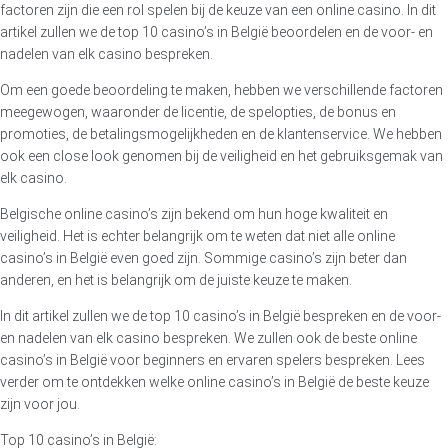
factoren zijn die een rol spelen bij de keuze van een online casino. In dit
artikel zullen we de top 10 casino’s in België beoordelen en de voor- en
nadelen van elk casino bespreken.
Om een goede beoordeling te maken, hebben we verschillende factoren
meegewogen, waaronder de licentie, de spelopties, de bonus en
promoties, de betalingsmogelijkheden en de klantenservice. We hebben
ook een close look genomen bij de veiligheid en het gebruiksgemak van
elk casino.
Belgische online casino’s zijn bekend om hun hoge kwaliteit en
veiligheid. Het is echter belangrijk om te weten dat niet alle online
casino’s in België even goed zijn. Sommige casino’s zijn beter dan
anderen, en het is belangrijk om de juiste keuze te maken.
In dit artikel zullen we de top 10 casino’s in België bespreken en de voor-
en nadelen van elk casino bespreken. We zullen ook de beste online
casino’s in België voor beginners en ervaren spelers bespreken. Lees
verder om te ontdekken welke online casino’s in België de beste keuze
zijn voor jou.
Top 10 casino’s in België: