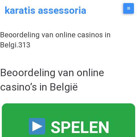
Skip
karatis assessoria
to
content
Beoordeling van online casinos in
Belgi.313
Beoordeling van online
casino’s in België
SPELEN