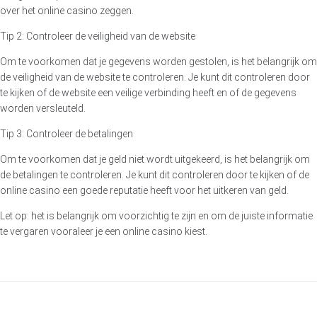
over het online casino zeggen.
Tip 2: Controleer de veiligheid van de website
Om te voorkomen dat je gegevens worden gestolen, is het belangrijk om
de veiligheid van de website te controleren. Je kunt dit controleren door
te kijken of de website een veilige verbinding heeft en of de gegevens
worden versleuteld.
Tip 3: Controleer de betalingen
Om te voorkomen dat je geld niet wordt uitgekeerd, is het belangrijk om
de betalingen te controleren. Je kunt dit controleren door te kijken of de
online casino een goede reputatie heeft voor het uitkeren van geld.
Let op: het is belangrijk om voorzichtig te zijn en om de juiste informatie
te vergaren vooraleer je een online casino kiest.