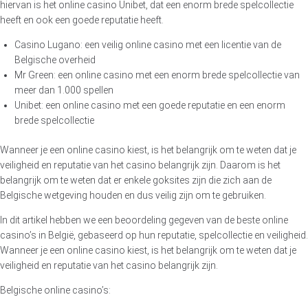
hiervan is het online casino Unibet, dat een enorm brede spelcollectie
heeft en ook een goede reputatie heeft.
Casino Lugano: een veilig online casino met een licentie van de
Belgische overheid
Mr Green: een online casino met een enorm brede spelcollectie van
meer dan 1.000 spellen
Unibet: een online casino met een goede reputatie en een enorm
brede spelcollectie
Wanneer je een online casino kiest, is het belangrijk om te weten dat je
veiligheid en reputatie van het casino belangrijk zijn. Daarom is het
belangrijk om te weten dat er enkele goksites zijn die zich aan de
Belgische wetgeving houden en dus veilig zijn om te gebruiken.
In dit artikel hebben we een beoordeling gegeven van de beste online
casino’s in België, gebaseerd op hun reputatie, spelcollectie en veiligheid.
Wanneer je een online casino kiest, is het belangrijk om te weten dat je
veiligheid en reputatie van het casino belangrijk zijn.
Belgische online casino’s: