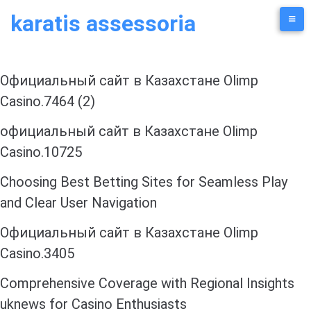
Skip
karatis assessoria
to
content
Официальный сайт в Казахстане Olimp
Casino.7464 (2)
официальный сайт в Казахстане Olimp
Casino.10725
Choosing Best Betting Sites for Seamless Play
and Clear User Navigation
Официальный сайт в Казахстане Olimp
Casino.3405
Comprehensive Coverage with Regional Insights
uknews for Casino Enthusiasts