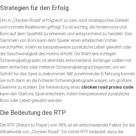
Strategien für den Erfolg
Um in „Chicken Road“ erfolgreich zu sein, sind strategisches Denken
und schnelle Reaktionen gefragt. Es ist wichtig, die Hindernisse und
Boni auf dem Spielfeld zu erkennen und entsprechend zu handeln. Das
Sammeln von Boni kann dem Spieler einen erheblichen Vorteil
verschaffen, indem es beispielsweise zusätzliche Leben gewährt oder
die Geschwindigkeit des Huhns erhöht. Die Wahl des richtigen
Schwierigkeitsgrades ist ebenfalls entscheidend. Anfänger sollten mit
dem einfachen oder mittleren Schwierigkeitsgrad beginnen, um ein
Gefühl für das Spiel zu bekommen. Mit zunehmender Erfahrung können
sie sich dann an die höheren Schwierigkeitsgrade wagen, um größere
Gewinne zu erzielen. Die Verwendung eines
chicken road promo code
kann den Start ins Spiel erleichtern, indem beispielsweise zusätzliche
Boni oder Leben gewährt werden.
Die Bedeutung des RTP
Der RTP (Return to Player) von 98% ist ein entscheidender Faktor für die
Attraktivität von „Chicken Road“. Ein hoher RTP bedeutet, dass der