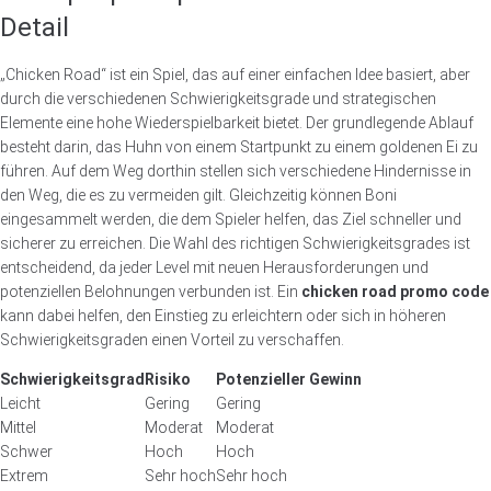
Detail
„Chicken Road“ ist ein Spiel, das auf einer einfachen Idee basiert, aber
durch die verschiedenen Schwierigkeitsgrade und strategischen
Elemente eine hohe Wiederspielbarkeit bietet. Der grundlegende Ablauf
besteht darin, das Huhn von einem Startpunkt zu einem goldenen Ei zu
führen. Auf dem Weg dorthin stellen sich verschiedene Hindernisse in
den Weg, die es zu vermeiden gilt. Gleichzeitig können Boni
eingesammelt werden, die dem Spieler helfen, das Ziel schneller und
sicherer zu erreichen. Die Wahl des richtigen Schwierigkeitsgrades ist
entscheidend, da jeder Level mit neuen Herausforderungen und
potenziellen Belohnungen verbunden ist. Ein
chicken road promo code
kann dabei helfen, den Einstieg zu erleichtern oder sich in höheren
Schwierigkeitsgraden einen Vorteil zu verschaffen.
Schwierigkeitsgrad
Risiko
Potenzieller Gewinn
Leicht
Gering
Gering
Mittel
Moderat
Moderat
Schwer
Hoch
Hoch
Extrem
Sehr hoch
Sehr hoch