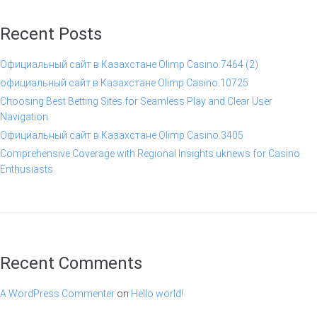
Recent Posts
Официальный сайт в Казахстане Olimp Casino.7464 (2)
официальный сайт в Казахстане Olimp Casino.10725
Choosing Best Betting Sites for Seamless Play and Clear User
Navigation
Официальный сайт в Казахстане Olimp Casino.3405
Comprehensive Coverage with Regional Insights uknews for Casino
Enthusiasts
Recent Comments
A WordPress Commenter
on
Hello world!