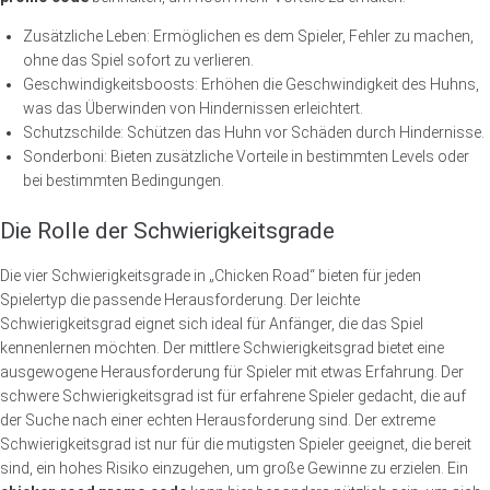
Zusätzliche Leben: Ermöglichen es dem Spieler, Fehler zu machen,
ohne das Spiel sofort zu verlieren.
Geschwindigkeitsboosts: Erhöhen die Geschwindigkeit des Huhns,
was das Überwinden von Hindernissen erleichtert.
Schutzschilde: Schützen das Huhn vor Schäden durch Hindernisse.
Sonderboni: Bieten zusätzliche Vorteile in bestimmten Levels oder
bei bestimmten Bedingungen.
Die Rolle der Schwierigkeitsgrade
Die vier Schwierigkeitsgrade in „Chicken Road“ bieten für jeden
Spielertyp die passende Herausforderung. Der leichte
Schwierigkeitsgrad eignet sich ideal für Anfänger, die das Spiel
kennenlernen möchten. Der mittlere Schwierigkeitsgrad bietet eine
ausgewogene Herausforderung für Spieler mit etwas Erfahrung. Der
schwere Schwierigkeitsgrad ist für erfahrene Spieler gedacht, die auf
der Suche nach einer echten Herausforderung sind. Der extreme
Schwierigkeitsgrad ist nur für die mutigsten Spieler geeignet, die bereit
sind, ein hohes Risiko einzugehen, um große Gewinne zu erzielen. Ein