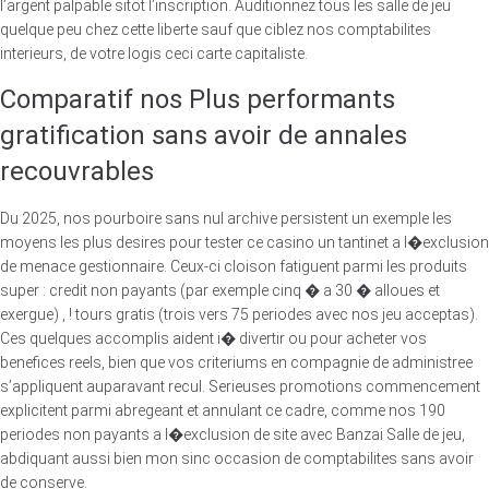
l’argent palpable sitot l’inscription. Auditionnez tous les salle de jeu
quelque peu chez cette liberte sauf que ciblez nos comptabilites
interieurs, de votre logis ceci carte capitaliste.
Comparatif nos Plus performants
gratification sans avoir de annales
recouvrables
Du 2025, nos pourboire sans nul archive persistent un exemple les
moyens les plus desires pour tester ce casino un tantinet a l�exclusion
de menace gestionnaire. Ceux-ci cloison fatiguent parmi les produits
super : credit non payants (par exemple cinq � a 30 � alloues et
exergue) , ! tours gratis (trois vers 75 periodes avec nos jeu acceptas).
Ces quelques accomplis aident i� divertir ou pour acheter vos
benefices reels, bien que vos criteriums en compagnie de administree
s’appliquent auparavant recul. Serieuses promotions commencement
explicitent parmi abregeant et annulant ce cadre, comme nos 190
periodes non payants a l�exclusion de site avec Banzai Salle de jeu,
abdiquant aussi bien mon sinc occasion de comptabilites sans avoir
de conserve.