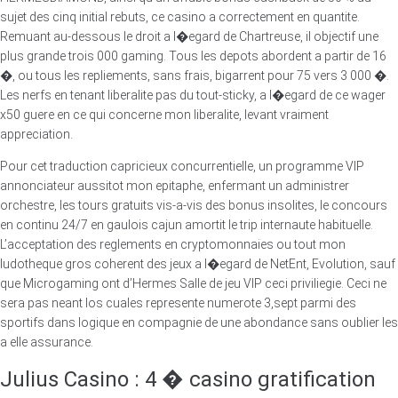
sujet des cinq initial rebuts, ce casino a correctement en quantite.
Remuant au-dessous le droit a l�egard de Chartreuse, il objectif une
plus grande trois 000 gaming. Tous les depots abordent a partir de 16
�, ou tous les repliements, sans frais, bigarrent pour 75 vers 3 000 �.
Les nerfs en tenant liberalite pas du tout-sticky, a l�egard de ce wager
x50 guere en ce qui concerne mon liberalite, levant vraiment
appreciation.
Pour cet traduction capricieux concurrentielle, un programme VIP
annonciateur aussitot mon epitaphe, enfermant un administrer
orchestre, les tours gratuits vis-a-vis des bonus insolites, le concours
en continu 24/7 en gaulois cajun amortit le trip internaute habituelle.
L’acceptation des reglements en cryptomonnaies ou tout mon
ludotheque gros coherent des jeux a l�egard de NetEnt, Evolution, sauf
que Microgaming ont d’Hermes Salle de jeu VIP ceci priviliegie. Ceci ne
sera pas neant los cuales represente numerote 3,sept parmi des
sportifs dans logique en compagnie de une abondance sans oublier les
a elle assurance.
Julius Casino : 4 � casino gratification