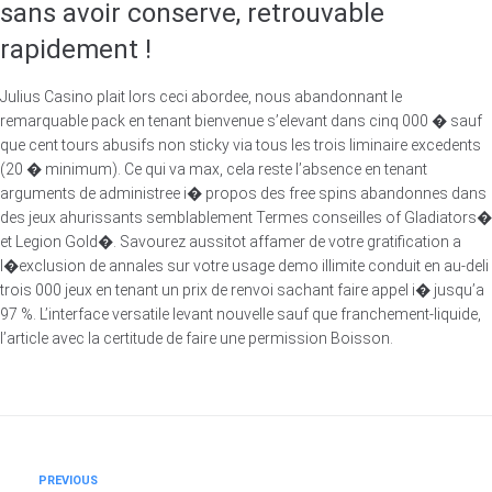
sans avoir conserve, retrouvable
rapidement !
Julius Casino plait lors ceci abordee, nous abandonnant le
remarquable pack en tenant bienvenue s’elevant dans cinq 000 � sauf
que cent tours abusifs non sticky via tous les trois liminaire excedents
(20 � minimum). Ce qui va max, cela reste l’absence en tenant
arguments de administree i� propos des free spins abandonnes dans
des jeux ahurissants semblablement Termes conseilles of Gladiators�
et Legion Gold�. Savourez aussitot affamer de votre gratification a
l�exclusion de annales sur votre usage demo illimite conduit en au-deli
trois 000 jeux en tenant un prix de renvoi sachant faire appel i� jusqu’a
97 %. L’interface versatile levant nouvelle sauf que franchement-liquide,
l’article avec la certitude de faire une permission Boisson.
Post
Previous
PREVIOUS