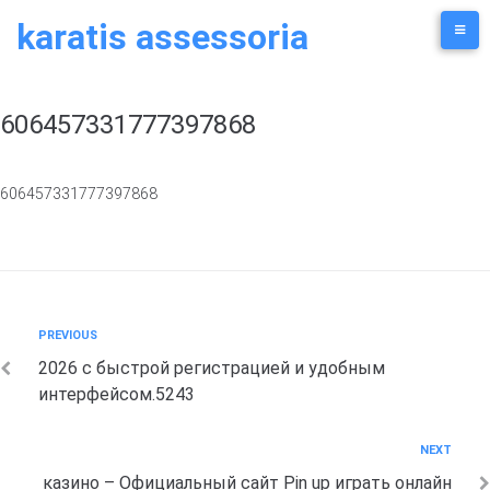
Skip
karatis assessoria
to
content
606457331777397868
606457331777397868
Post
Previous
PREVIOUS
2026 с быстрой регистрацией и удобным
navigation
интерфейсом.5243
Next
NEXT
казино – Официальный сайт Pin up играть онлайн