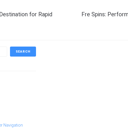
Next
estination for Rapid
Fre Spins: Perfor
SEARCH
er Navigation