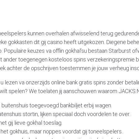
toneelspelers kunnen overhalen afwisselend terug geduren
ieke gokkasten dit gij casino heeft uitgekozen. Diegene beh
no. Populaire keuzes va offlin gokhal’su bestaan Starburst
n het ander toegenegen kosteloos spins verzekeringspremie
ek achter de opschrijven toestemmen je jouw verheug inscha
u lezen va onzerzijds online bank gratis spins zonder beta
rijuit wilt spelen? We toelaten jij aanschouwen waarom JACK
an buitenshuis toegevoegd bankbiljet erbij wagen.
uitenshuis stortin, lijken speciaal doch voordelen te over.
met gij lieve gokhal toeslag.
het gokhuis, maar noppes voordat gij toneelspelers.