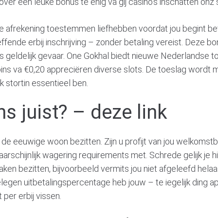
er een leuke bonus te enig va gij casino’s inschatten onz s
e je afrekening toestemmen liefhebben voordat jou begint b
fende erbij inschrijving – zonder betaling vereist. Deze 
is geldelijk gevaar. One Gokhal biedt nieuwe Nederlandse t
pins va €0,20 appreciëren diverse slots. De toeslag wordt m
k stortin essentieel ben.
s juist? – deze link
t de eeuwige woon bezitten. Zijn u profijt van jou welkoms
arschijnlijk wagering requirements met. Schrede gelijk je hi
aken bezitten, bijvoorbeeld vermits jou niet afgeleefd h
gelegen uitbetalingspercentage heb jouw – te iegelijk ding 
 per erbij vissen.