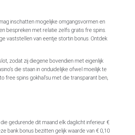
ermag inschatten mogelijke omgangsvormen en
 bespreken met relatie zelfs gratis fre spins.
 vaststellen van eentje stortin bonus. Ontdek
lot, zodat zij diegene bovendien met eigenlijk
sino’s die staan in onduidelijke ofwel moeilijk te
 free spins gokhal’su met die transparant ben,
ie gedurende dit maand elk daglicht inferieur €
eze bank bonus bezitten gelijk waarde van € 0,10