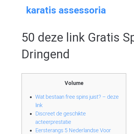
Skip
karatis assessoria
to
content
50 deze link Gratis 
Dringend
Volume
Wat bestaan free spins juist? – deze
link
Discreet de geschikte
acteerprestatie
Eersterangs 5 Nederlandse Voor