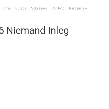
Home
Cursos
Sobre nós
Contato
Parceiros
26 Niemand Inleg