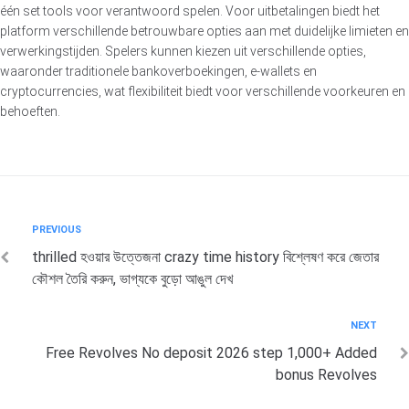
één set tools voor verantwoord spelen. Voor uitbetalingen biedt het
platform verschillende betrouwbare opties aan met duidelijke limieten en
verwerkingstijden. Spelers kunnen kiezen uit verschillende opties,
waaronder traditionele bankoverboekingen, e-wallets en
cryptocurrencies, wat flexibiliteit biedt voor verschillende voorkeuren en
behoeften.
Post
Previous
PREVIOUS
thrilled হওয়ার উত্তেজনা crazy time history বিশ্লেষণ করে জেতার
navigation
কৌশল তৈরি করুন, ভাগ্যকে বুড়ো আঙুল দেখ
Next
NEXT
Free Revolves No deposit 2026 ️step 1,000+ Added
bonus Revolves