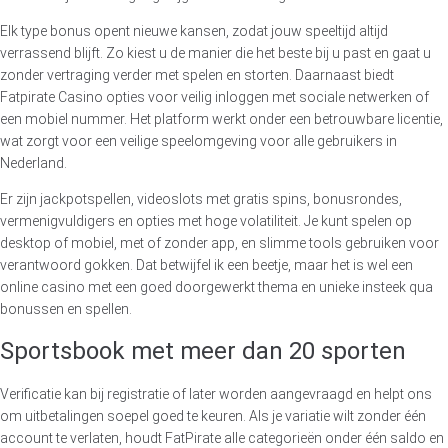
Elk type bonus opent nieuwe kansen, zodat jouw speeltijd altijd
verrassend blijft. Zo kiest u de manier die het beste bij u past en gaat u
zonder vertraging verder met spelen en storten. Daarnaast biedt
Fatpirate Casino opties voor veilig inloggen met sociale netwerken of
een mobiel nummer. Het platform werkt onder een betrouwbare licentie,
wat zorgt voor een veilige speelomgeving voor alle gebruikers in
Nederland.
Er zijn jackpotspellen, videoslots met gratis spins, bonusrondes,
vermenigvuldigers en opties met hoge volatiliteit. Je kunt spelen op
desktop of mobiel, met of zonder app, en slimme tools gebruiken voor
verantwoord gokken. Dat betwijfel ik een beetje, maar het is wel een
online casino met een goed doorgewerkt thema en unieke insteek qua
bonussen en spellen.
Sportsbook met meer dan 20 sporten
Verificatie kan bij registratie of later worden aangevraagd en helpt ons
om uitbetalingen soepel goed te keuren. Als je variatie wilt zonder één
account te verlaten, houdt FatPirate alle categorieën onder één saldo en