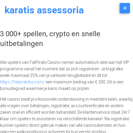
Skip
karatis assessoria
to
content
3 000+ spellen, crypto en snelle
uitbetalingen
Alle spelers van FatPirate Casino nemen automatisch deel aan het VIP
programma vanaf het moment dat ze zich registreren. Je krijgt elke
week maximaal 25% van je verliezen terugbetaald en dit tot
https://fatpiratebe.com/
een maximum bedrag van € 200. Dit is een
bonustegoed waarmee je kans maakt op prijzen.
Het casino biedt professionele ondersteuning in meerdere talen, waarbij
alle vragen over betalingen, registratie, accountverificatie en andere
zaken snel en efficiënt worden behandeld. De klantenservice staat 24/7
klaar om spelers te assisteren via verschillende kanalen. Na registratie
kunnen spelers direct gebruik maken van alle casinodiensten en hun
gekozen welkomstbonus activeren bij hun eerste storting.