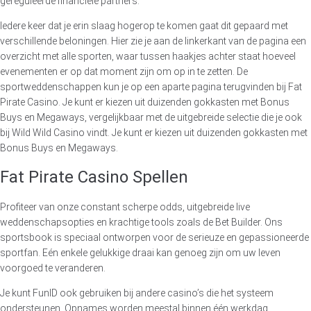
gereguleerde financiële partners.
Iedere keer dat je erin slaag hogerop te komen gaat dit gepaard met
verschillende beloningen. Hier zie je aan de linkerkant van de pagina een
overzicht met alle sporten, waar tussen haakjes achter staat hoeveel
evenementen er op dat moment zijn om op in te zetten. De
sportweddenschappen kun je op een aparte pagina terugvinden bij Fat
Pirate Casino. Je kunt er kiezen uit duizenden gokkasten met Bonus
Buys en Megaways, vergelijkbaar met de uitgebreide selectie die je ook
bij Wild Wild Casino vindt. Je kunt er kiezen uit duizenden gokkasten met
Bonus Buys en Megaways.
Fat Pirate Casino Spellen
Profiteer van onze constant scherpe odds, uitgebreide live
weddenschapsopties en krachtige tools zoals de Bet Builder. Ons
sportsbook is speciaal ontworpen voor de serieuze en gepassioneerde
sportfan. Eén enkele gelukkige draai kan genoeg zijn om uw leven
voorgoed te veranderen.
Je kunt FunID ook gebruiken bij andere casino’s die het systeem
ondersteunen. Opnames worden meestal binnen één werkdag