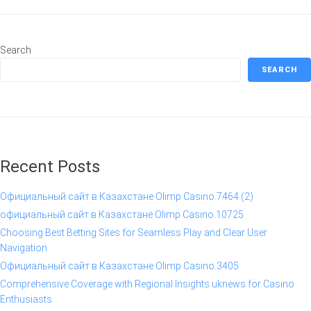
Search
SEARCH
Recent Posts
Официальный сайт в Казахстане Olimp Casino.7464 (2)
официальный сайт в Казахстане Olimp Casino.10725
Choosing Best Betting Sites for Seamless Play and Clear User
Navigation
Официальный сайт в Казахстане Olimp Casino.3405
Comprehensive Coverage with Regional Insights uknews for Casino
Enthusiasts