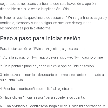
seguridad, es necesario verificar tu cuenta a través de la opción
disponible en el sitio web o la aplicación 1Win.
6. Tener en cuenta que el inicio de sesión en 1Win argentina es seguro y
confiable, siempre y cuando sigas las medidas de seguridad
recomendadas por la plataforma.
Paso a paso para iniciar sesión
Para iniciar sesión en 1Win en Argentina, siga estos pasos:
1. Abra la aplicación 1win app o vaya al sitio web 1win casino online.
2. En la pantalla principal, haga clic en la opción “Iniciar sesión”.
3. Introduzca su nombre de usuario o correo electrónico asociado a
su cuenta 1win.
4. Escriba la contraseña que utilizó al registrarse.
5. Haga clic en “Iniciar sesión” para acceder a su cuenta.
6. Si ha olvidado su contraseña, haga clic en “Olvidé mi contraseña” y