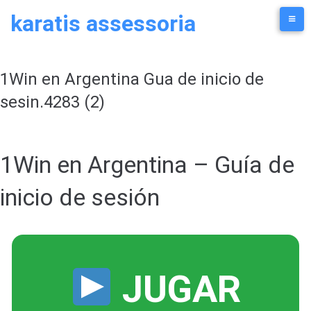
Skip
karatis assessoria
to
content
1Win en Argentina Gua de inicio de
sesin.4283 (2)
1Win en Argentina – Guía de
inicio de sesión
JUGAR