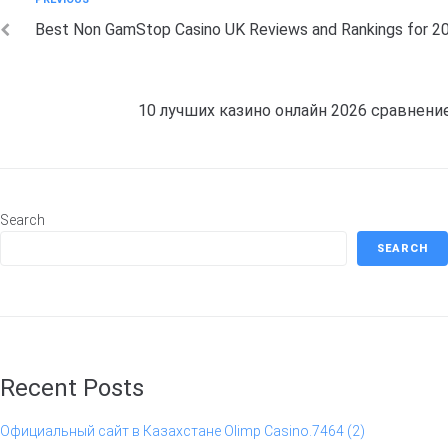
Post
Previous
Best Non GamStop Casino UK Reviews and Rankings for 2
navigation
Next
10 лучших казино онлайн 2026 сравнени
Search
SEARCH
Recent Posts
Официальный сайт в Казахстане Olimp Casino.7464 (2)