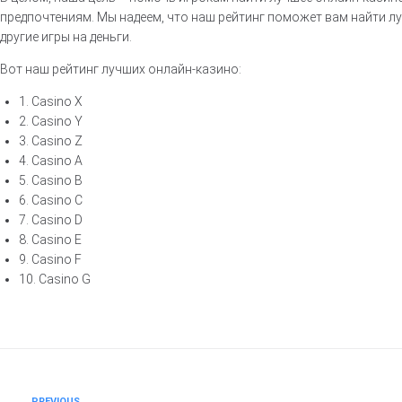
предпочтениям. Мы надеем, что наш рейтинг поможет вам найти лу
другие игры на деньги.
Вот наш рейтинг лучших онлайн-казино:
1. Casino X
2. Casino Y
3. Casino Z
4. Casino A
5. Casino B
6. Casino C
7. Casino D
8. Casino E
9. Casino F
10. Casino G
PREVIOUS