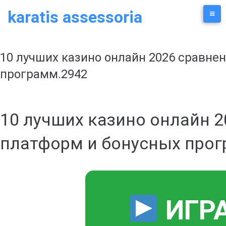
Skip
karatis assessoria
to
content
10 лучших казино онлайн 2026 сравне
программ.2942
10 лучших казино онлайн 2
платформ и бонусных про
ИГР