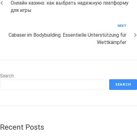
Онлайн казино: как выбрать надежную платформу
navigation
для игры
Next
NEXT
Cabaser im Bodybuilding: Essentielle Unterstützung für
Wettkämpfer
Search
SEARCH
Recent Posts